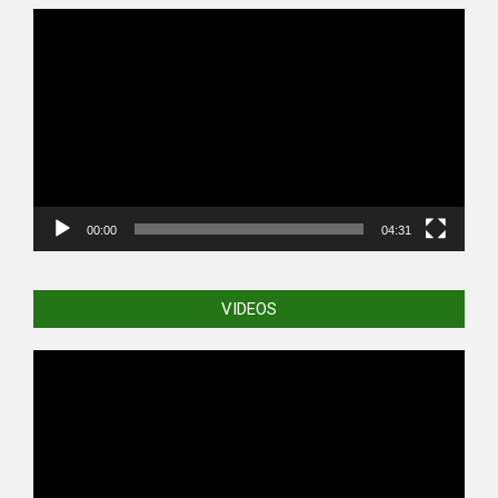
Video
Player
00:00
04:31
VIDEOS
Video
Player