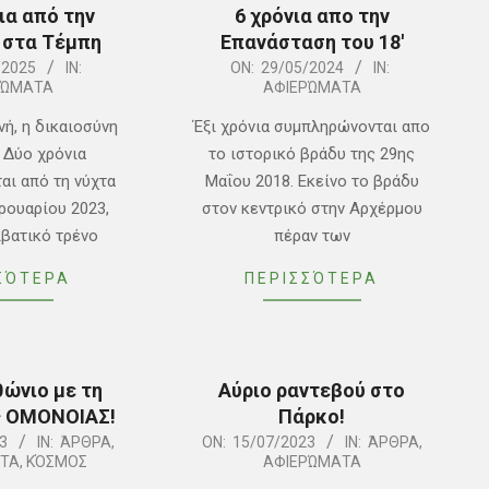
ια από την
6 χρόνια απο την
 στα Τέμπη
Επανάσταση του 18′
2024-
/2025
IN:
ON:
29/05/2024
IN:
ΡΏΜΑΤΑ
ΑΦΙΕΡΏΜΑΤΑ
05-
29
νή, η δικαιοσύνη
Έξι χρόνια συμπληρώνονται απο
ι Δύο χρόνια
το ιστορικό βράδυ της 29ης
αι από τη νύχτα
Μαΐου 2018. Εκείνο το βράδυ
ρουαρίου 2023,
στον κεντρικό στην Αρχέρμου
ιβατικό τρένο
πέραν των
ΣΌΤΕΡΑ
ΠΕΡΙΣΣΌΤΕΡΑ
ώνιο με τη
Αύριο ραντεβού στο
ς ΟΜΟΝΟΙΑΣ!
Πάρκο!
2023-
3
IN:
ΆΡΘΡΑ
,
ON:
15/07/2023
IN:
ΆΡΘΡΑ
,
ΤΑ
,
ΚΌΣΜΟΣ
ΑΦΙΕΡΏΜΑΤΑ
07-