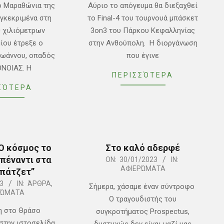
15
ό Μαραθώνια της
Αύριο το απόγευμα θα διεξαχθεί
υγκεκριμένα στη
το Final-4 του τουρνουά μπάσκετ
0 χιλιόμετρων
3on3 του Πάρκου Κεφαλληνίας
ίου έτρεξε ο
στην Ανθούπολη. Η διοργάνωση
Ιωάννου, οπαδός
που έγινε
ΟΝΟΙΑΣ. Η
ΠΕΡΙΣΣΌΤΕΡΑ
ΣΌΤΕΡΑ
“Ο κόσμος το
Στο καλό αδερφέ
πέναντι στα
2023-
ON:
30/01/2023
IN:
ΑΦΙΕΡΏΜΑΤΑ
πάτζετ”
01-
3
IN:
ΆΡΘΡΑ
,
30
Σήμερα, χάσαμε έναν σύντροφο
ΡΏΜΑΤΑ
Ο τραγουδιστής του
η στο Θράσο
συγκροτήματος Prospectus,
 στην ιστοσελίδα