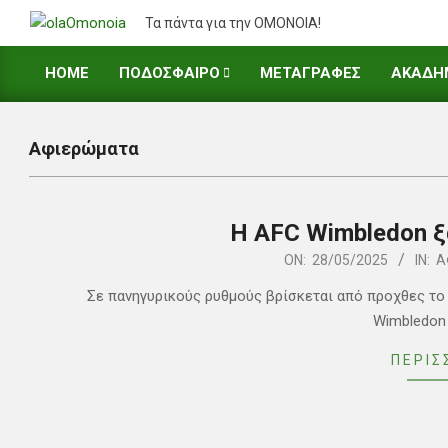
Skip
Τα πάντα για την ΟΜΟΝΟΙΑ!
to
content
HOME
ΠΟΔΟΣΦΑΙΡΟ
ΜΕΤΑΓΡΑΦΕΣ
ΑΚΑΔΗ
Primary
Navigation
Menu
Αφιερώματα
Η AFC Wimbledon ξ
2025-
ON:
28/05/2025
IN:
Α
05-
Σε πανηγυρικούς ρυθμούς βρίσκεται από προχθες το
28
Wimbledon
ΠΕΡΙΣ