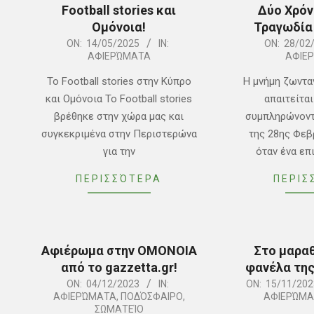
Football stories και
Δύο Χρόν
Ομόνοια!
Τραγωδία
2025-
2025-
ON:
14/05/2025
IN:
ON:
28/02
ΑΦΙΕΡΏΜΑΤΑ
ΑΦΙΕ
05-
02-
14
28
Το Football stories στην Κύπρο
Η μνήμη ζωντα
και Ομόνοια Το Football stories
απαιτείτα
βρέθηκε στην χώρα μας και
συμπληρώνοντ
συγκεκριμένα στην Περιστερώνα
της 28ης Φεβ
για την
όταν ένα επ
ΠΕΡΙΣΣΌΤΕΡΑ
ΠΕΡΙΣ
Αφιέρωμα στην ΟΜΟΝΟΙΑ
Στο μαραθ
από το gazzetta.gr!
φανέλα τη
2023-
2023-
ON:
04/12/2023
IN:
ON:
15/11/202
ΑΦΙΕΡΏΜΑΤΑ
,
ΠΟΔΌΣΦΑΙΡΟ
,
ΑΦΙΕΡΏΜΑ
12-
11-
ΣΩΜΑΤΕΊΟ