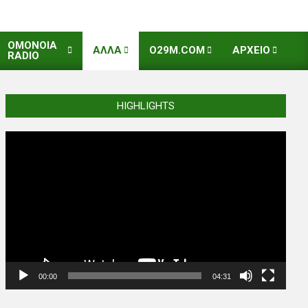
OMONOIA
ΑΛΛΑ
O29M.COM
ΑΡΧΕΙΟ
RADIO
HIGHLIGHTS
Video
Player
00:00
04:31