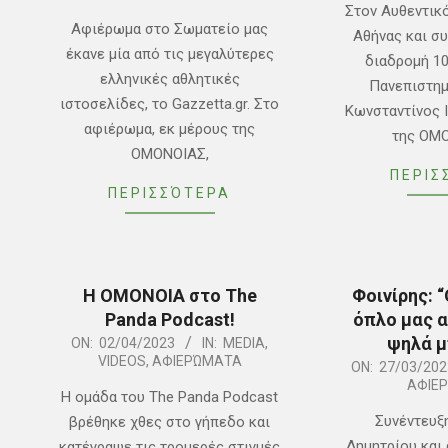
04
15
Στον Αυθεντικ
Αφιέρωμα στο Σωματείο μας
Αθήνας και σ
έκανε μία από τις μεγαλύτερες
διαδρομή 1
ελληνικές αθλητικές
Πανεπιστημ
ιστοσελίδες, το Gazzetta.gr. Στο
Κωνσταντίνος 
αφιέρωμα, εκ μέρους της
της ΟΜ
ΟΜΟΝΟΙΑΣ,
ΠΕΡΙΣ
ΠΕΡΙΣΣΌΤΕΡΑ
Η ΟΜΟΝΟΙΑ στο The
Φοινίρης: 
Panda Podcast!
όπλο μας α
ψηλά μ
2023-
ON:
02/04/2023
IN:
MEDIA
,
VIDEOS
,
ΑΦΙΕΡΏΜΑΤΑ
2023-
04-
ON:
27/03/202
ΑΦΙΕ
03-
02
Η ομάδα του The Panda Podcast
27
Συνέντευξ
βρέθηκε χθες στο γήπεδο και
Δημητρίου και
κατέγραψε τις τρομερές στιγμές