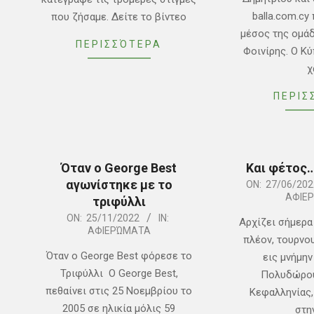
balla.com.c
που ζήσαμε. Δείτε το βίντεο
μέσος της ομά
ΠΕΡΙΣΣΌΤΕΡΑ
Φοινίρης. Ο Κ
χ
ΠΕΡΙΣ
Όταν ο George Best
Και φέτος…
αγωνίστηκε με το
2022-
ON:
27/06/202
ΑΦΙΕ
τριφύλλι
06-
2022-
ON:
25/11/2022
IN:
27
Αρχίζει σήμερα
ΑΦΙΕΡΏΜΑΤΑ
11-
πλέον, τουρνο
25
Όταν ο George Best φόρεσε το
εις μνήμη
Τριφύλλι Ο George Best,
Πολυδώρου
πεθαίνει στις 25 Νοεμβρίου το
Κεφαλληνίας,
2005 σε ηλικία μόλις 59
στη