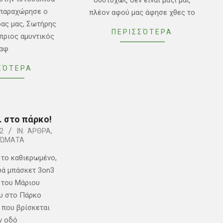
δυστυχώς δεν είναι μαζί μας
y παραχώρησε ο
πλέον αφού μας άφησε χθες το
δας μας, Σωτήρης
ΠΕΡΙΣΣΌΤΕΡΑ
ύπριος αμυντικός
αφ
ΣΌΤΕΡΑ
 στο πάρκο!
2
IN:
ΆΡΘΡΑ
,
ΡΏΜΑΤΑ
 το καθιερωμένο,
υά μπάσκετ 3on3
ν του Μάριου
 στο Πάρκο
 που βρίσκεται
ν οδό