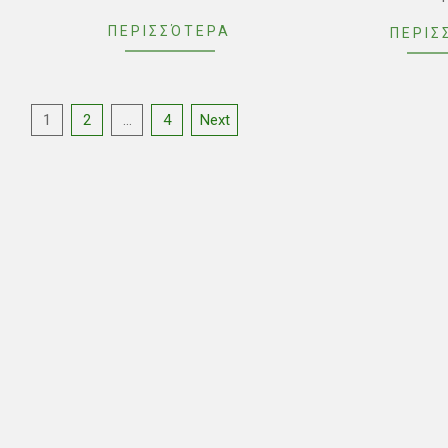
ΠΕΡΙΣΣΌΤΕΡΑ
ΠΕΡΙΣ
Posts
1
2
…
4
Next
pagination