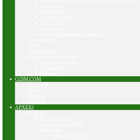
Προπονητής Δυτικής Κερκίδας Ομόνοιας 1948
Biancoverde
who-is-who
Unlimited Tipster
Green Q&A
el campeón
Μικρός ροζ αόρατος ελέφαντας
Αφιερώματα
Άρθρα
Άλλες Ομάδες
Πολιτιστικο Ιδρυμα 1948
Ειδήσεις/Κείμενα
Ιστοσελίδα
Εγγραφή
O29M.COM
Ρουχισμός
Μέλη
Διαρκείας
Εισφορά
ΑΡΧΕΙΟ
2018-19
Ρόστερ 2018-19
Πρόγραμμα 2018-19
Στατιστικά
Κάρτες 2018-19