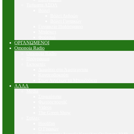
Τμήματα ΑΣΟΛ
Βόλεϊ
Βόλεϊ Ανδρών
Βόλεϊ Γυναικών
Γυναικείο Ποδόσφαιρο
Μπάσκετ
Φούτσαλ
ΟΡΓΑΝΩΜΕΝΟΙ
Omonoia Radio
Omonoia Radio
Πρόγραμμα
Εκπομπές
Δωμάτιο στο Άμστερνταμ
Κονσερβοκούτι
Στων Αγγέλων τα Μπουζούκια
ΑΛΛΑ
Media
Στιγμιότυπα
Φωτορεπορτάζ
Videos
The Green Show
Στήλες
Hoolifan
Ο Γραφών