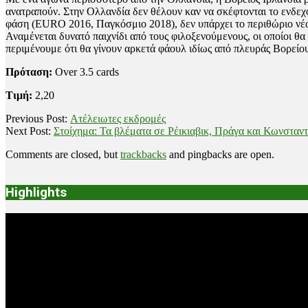
ανατραπούν. Στην Ολλανδία δεν θέλουν καν να σκέφτονται το ενδεχ
φάση (EURO 2016, Παγκόσμιο 2018), δεν υπάρχει το περιθώριο νέας
Αναμένεται δυνατό παιχνίδι από τους φιλοξενούμενους, οι οποίοι 
περιμένουμε ότι θα γίνουν αρκετά φάουλ ιδίως από πλευράς Βορείου
Πρόταση:
Over 3.5 cards
Τιμή:
2,20
2019-
Previous Post:
Ατέλειωτες εκδρομές
10-
Next Post:
Στοίχημα: Τα βλέματα σε Ρέικιαβικ, Πράγα και Κωνσταν
10
Comments are closed, but
trackbacks
and pingbacks are open.
Highlights
Video
Player