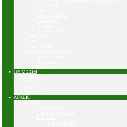
Προπονητής Δυτικής Κερκίδας Ομόνοιας 1948
Biancoverde
who-is-who
Unlimited Tipster
Green Q&A
el campeón
Μικρός ροζ αόρατος ελέφαντας
Αφιερώματα
Άρθρα
Άλλες Ομάδες
Πολιτιστικο Ιδρυμα 1948
Ειδήσεις/Κείμενα
Ιστοσελίδα
Εγγραφή
O29M.COM
Ρουχισμός
Μέλη
Διαρκείας
Εισφορά
ΑΡΧΕΙΟ
2018-19
Ρόστερ 2018-19
Πρόγραμμα 2018-19
Στατιστικά
Κάρτες 2018-19