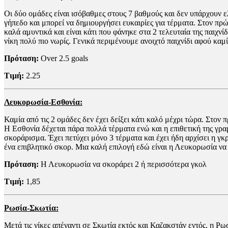
Οι δύο ομάδες είναι ισόβαθμες στους 7 βαθμούς και δεν υπάρχουν 
γήπεδο και μπορεί να δημιουργήσει ευκαιρίες για τέρματα. Στον πρώ
καλά αμυντικά και είναι κάτι που φάνηκε στα 2 τελευταία της παιχνί
νίκη πολύ πιο νωρίς. Γενικά περιμένουμε ανοιχτό παιχνίδι αφού καμί
Πρόταση:
Over 2.5 goals
Τιμή:
2.25
Λευκορωσία-Εσθονία:
Καμία από τις 2 ομάδες δεν έχει δείξει κάτι καλό μέχρι τώρα. Στο
Η Εσθονία δέχεται πάρα πολλά τέρματα ενώ και η επιθετική της γρ
σκοράρισμα. Έχει πετύχει μόνο 3 τέρματα και έχει ήδη αρχίσει η γκ
ένα επιβλητικό σκορ. Μια καλή επιλογή εδώ είναι η Λευκορωσία να 
Πρόταση:
Η Λευκορωσία να σκοράρει 2 ή περισσότερα γκολ
Τιμή:
1,85
Ρωσία-Σκωτία:
Μετά τις νίκες απέναντι σε Σκωτία εκτός και Καζακστάν εντός, η 