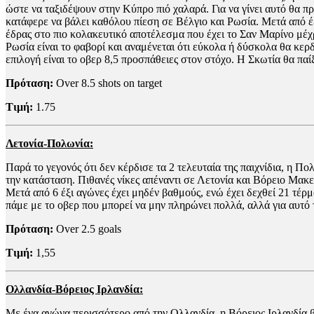
ώστε να ταξιδέψουν στην Κύπρο πιό χαλαρά. Για να γίνει αυτό θα π
κατάφερε να βάλει καθόλου πίεση σε Βέλγιο και Ρωσία. Μετά από έξ
έδρας στο πιο κολακευτικό αποτέλεσμα που έχει το Σαν Μαρίνο μέχ
Ρωσία είναι το φαβορί και αναμένεται ότι εύκολα ή δύσκολα θα κερ
επιλογή είναι το οβερ 8,5 προσπάθειες στον στόχο. Η Σκωτία θα παίξ
Πρόταση:
Over 8.5 shots on target
Τιμή:
1.75
Λετονία-Πολωνία:
Παρά το γεγονός ότι δεν κέρδισε τα 2 τελευταία της παιχνίδια, η Π
την κατάσταση. Πιθανές νίκες απέναντι σε Λετονία και Βόρειο Μακ
Μετά από 6 έξι αγώνες έχει μηδέν βαθμούς, ενώ έχει δεχθεί 21 τέρ
πάμε με το οβερ που μπορεί να μην πληρώνει πολλά, αλλά για αυτό τ
Πρόταση:
Over 2.5 goals
Τιμή:
1,55
Ολλανδία-Βόρειος Ιρλανδία:
Με ένα αγώνα περισσότερο από την Ολλανδία, η Βόρειος Ιρλανδία β