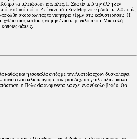
ην Κύπρο να τελειώσουν ισόπαλες. Η Σκωτία από την άλλη δεν
 πιό πειστικό τρόπο. Απέναντι στο Σαν Μαρίνο κέρδισε με 2-0 εκτός
Γλασκώβη σκοράρωντας το νικητήριο τέρμα στις καθυστερήσεις. Η
αιχνίδια τους και ίσως να μην έχουμε μεγάλο σκορ. Μια καλή
 κάποιες φάσεις.
νία καθώς και η ισοπαλία εντός με την Αυστρία έχουν δυσκολέψει
τονία είναι απλά απογοητευτική και δέχεται γκολ πολύ εύκολα.
κατάσταση, η Πολωνία αναμένεται να έχει ένα εύκολο βράδυ. Θα
φορά από τους Ολλανδούς είναι 3 βαθμοί, έτσι όλα μπορούν να