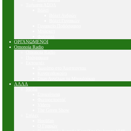
Τμήματα ΑΣΟΛ
Βόλεϊ
Βόλεϊ Ανδρών
Βόλεϊ Γυναικών
Γυναικείο Ποδόσφαιρο
Μπάσκετ
Φούτσαλ
ΟΡΓΑΝΩΜΕΝΟΙ
Omonoia Radio
Omonoia Radio
Πρόγραμμα
Εκπομπές
Δωμάτιο στο Άμστερνταμ
Κονσερβοκούτι
Στων Αγγέλων τα Μπουζούκια
ΑΛΛΑ
Media
Στιγμιότυπα
Φωτορεπορτάζ
Videos
The Green Show
Στήλες
Hoolifan
Ο Γραφών