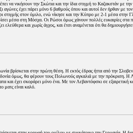
ρέπει να νικήσουν την Σκώτια και την ίδια στιγμή το Καζακστάν με τ
ι αγώνες έχει πάρει μόνο 6 βαθμούς όπου και αυτοί δεν ήρθαν με τον
ρι στιγμής στον όμιλο, ενώ νίκησε και την Κύπρο με 2-1 μέσα στην 
δίσει μέσα στη Μόσχα. Οι Ρώσοι όμως χάνουν πολλές ευκαιρίες στα π
ει ελεύθερα και χωρίς άγχος, και έτσι αναμένεται ότι θα δημιουργήσει
ολωνία βρίσκεται στην πρώτη θέση. Η εκτός έδρας ήττα από την Σλοβε
εδονία όμως, θα φέρουν τους Πολωνούς αγκαλιά με την πρόκριση. Η Λε
ματα και έχει σκοράρει μόνο ένα. Με τον Λεβαντόφσκι σε εξαιρετική 
ο ματς είναι καλό.
ρίσκεται στην κορυφή του ομίλου με συγκάτοικο την Γερμανία. Η δια