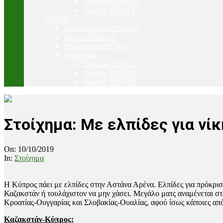
Σκόρερς 2018-19
Ασιστς 2018-19
2019-20
Βαθμολογία 2019-2020
Ρόστερ 2019-20
Πρόγραμμα 2019-20
Στατιστικά
Σκόρερς 2019-20
Ασίστς 2019-20
Κάρτες 2019-20
Στοίχημα: Με ελπίδες για νί
On:
10/10/2019
In:
Στοίχημα
Η Κύπρος πάει με ελπίδες στην Αστάνα Αρένα. Ελπίδες για πρόκριση 
Καζακστάν ή τουλάχιστον να μην χάσει. Μεγάλο ματς αναμένεται στ
Κροατίας-Ουγγαρίας και Σλοβακίας-Ουαλίας, αφού ίσως κάποιες από
Καζακστάν-Κύπρος: