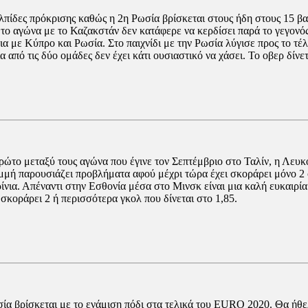
ελπίδες πρόκρισης καθώς η 2η Ρωσία βρίσκεται στους ήδη στους 15 β
το αγώνα με το Καζακστάν δεν κατάφερε να κερδίσει παρά το γεγονός 
δια με Κύπρο και Ρωσία. Στο παιχνίδι με την Ρωσία λύγισε προς το τέλ
α από τις δύο ομάδες δεν έχει κάτι ουσιαστικό να χάσει. Το οβερ δίνετ
ν πρώτο μεταξύ τους αγώνα που έγινε τον Σεπτέμβριο στο Ταλίν, η Λε
αμμή παρουσιάζει προβλήματα αφού μέχρι τώρα έχει σκοράρει μόνο 2
ρίνια. Απέναντι στην Εσθονία μέσα στο Μινσκ είναι μια καλή ευκαιρία
σκοράρει 2 ή περισσότερα γκολ που δίνεται στο 1,85.
Ρωσία βρίσκεται με το ενάμιση πόδι στα τελικά του EURO 2020. Θα ή