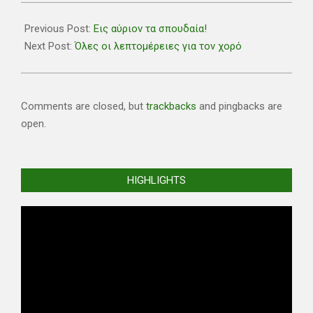
2018-
12-
Previous Post:
Εις αύριον τα σπουδαία!
07
Next Post:
Όλες οι λεπτομέρειες για τον χορό
Comments are closed, but
trackbacks
and pingbacks are
open.
HIGHLIGHTS
Video
Player