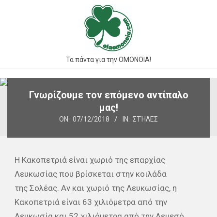
Skip
to
content
Τα πάντα για την ΟΜΟΝΟΙΑ!
Primary
Γνωρίζουμε τον επόμενο αντίπαλο
Navigation
μας!
Menu
ON:
07/12/2018
IN:
ΣΤΉΛΕΣ
Η Κακοπετριά είναι χωριό της επαρχίας
Λευκωσίας που βρίσκεται στην κοιλάδα
της Σολέας. Αν και χωριό της Λευκωσίας, η
Κακοπετριά είναι 63 χιλιόμετρα από την
Λευκωσία και 52 χιλιόμετρα από την Λεμεσό.