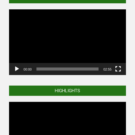
Video
Player
00:00
02:55
HIGHLIGHTS
Video
Player