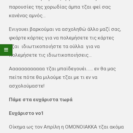
παρουσίες της χορωδίας άμπα τζαι φεί σας
κανένας αμνός…
Ενιγουει βαρκούμαι να ασχοληθώ άλλο μαζί σας,
φκάρτε κάρτες για να πολεμήσετε τις κάρτες
τζαι
ιδιωτικοποιήστε τα ούλλα
για να
πολεμήσετε τις ιδιωτικοποιήσεις…
Αααααααααααα τζαι μπαϊδεγουέι…… εν θα μας
πείτε πότε θα μιλούμε τζαι με τι εν να
ασχολούμαστε!
Πάμε στα ευχάριστα τωρά
Ευχάριστο νο1
Οίκημα ως τον Απρίλη η ΟΜΟΝΟΙΑΚΚΑ τζαι ακόμα