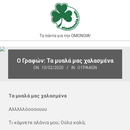
Skip
to
content
Τα πάντα για την ΟΜΟΝΟΙΑ!
Primary
Navigation
Ο Γραφών: Τα μυαλά μας χαλασμένα
Menu
ON:
10/02/2020
IN:
Ο ΓΡΑΦΏΝ
Τα μυαλά μας χαλασμένα
Αλλλλλόοοουυυυ
Τι κάμνετε αλάνια μου; Ούλα καλά;