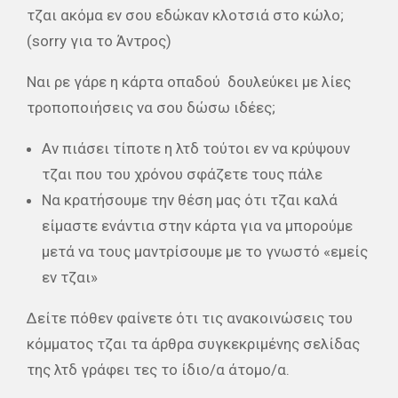
τζαι ακόμα εν σου εδώκαν κλοτσιά στο κώλο;
(sorry για το Άντρος)
Ναι ρε γάρε η κάρτα οπαδού
δουλεύκει με λίες
τροποποιήσεις να σου δώσω ιδέες;
Αν πιάσει τίποτε η λτδ τούτοι εν να κρύψουν
τζαι που του χρόνου σφάζετε τους πάλε
Να κρατήσουμε την θέση μας ότι τζαι καλά
είμαστε ενάντια στην κάρτα για να μπορούμε
μετά να τους μαντρίσουμε με το γνωστό «εμείς
εν τζαι»
Δείτε πόθεν φαίνετε ότι τις ανακοινώσεις του
κόμματος τζαι τα άρθρα συγκεκριμένης σελίδας
της λτδ γράφει τες το ίδιο/α άτομο/α.