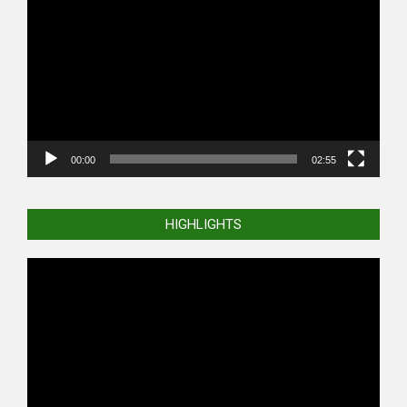
Player
00:00
02:55
HIGHLIGHTS
Video
Player