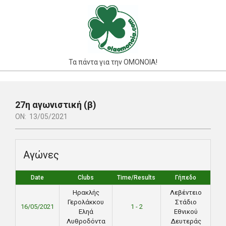
Skip
to
content
Τα πάντα για την ΟΜΟΝΟΙΑ!
Primary
Navigation
27η αγωνιστική (β)
Menu
ON:
13/05/2021
Αγώνες
Date
Clubs
Time/Results
Γήπεδο
Ηρακλής
Λεβέντειο
Γερολάκκου
Στάδιο
16/05/2021
1 - 2
Εληά
Εθνικού
Λυθροδόντα
Δευτεράς