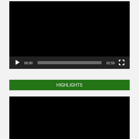
Video
Player
00:00
02:55
HIGHLIGHTS
Video
Player