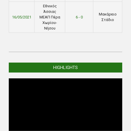
Εθνικός
Άσσιας
Μακάρειο
16/05/2021
ΜΕΑΠ Πέρα
6 - 0
Στάδιο
Χωρίου-
Νήσου
2021-
05-
HIGHLIGHTS
13
Video
Player