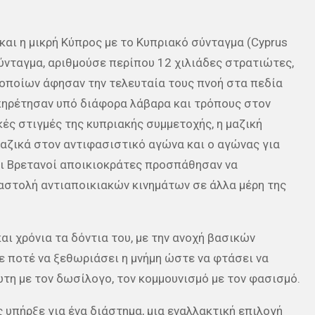
και η μικρή Κύπρος με το Κυπριακό σύνταγμα (Cyprus
ύνταγμα, αριθμούσε περίπου 12 χιλιάδες στρατιώτες,
 οποίων άφησαν την τελευταία τους πνοή στα πεδία
πηρέτησαν υπό διάφορα λάβαρα και τρόπους στον
κές στιγμές της κυπριακής συμμετοχής, η μαζική
αζικά στον αντιφασιστικό αγώνα και ο αγώνας για
οι Βρετανοί αποικιοκράτες προσπάθησαν να
αστολή αντιαποικιακών κινημάτων σε άλλα μέρη της
αι χρόνια τα δόντια του, με την ανοχή βασικών
 ποτέ να ξεθωριάσει η μνήμη ώστε να φτάσει να
ώτη με τον δωσίλογο, τον κομμουνισμό με τον φασισμό.
 υπήρξε για ένα διάστημα, μια εναλλακτική επιλογή