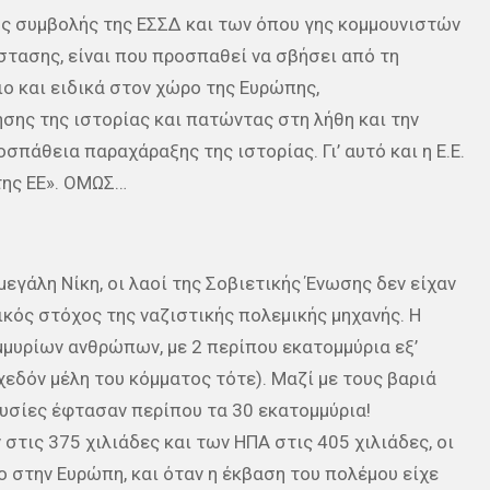
ής συμβολής της ΕΣΣΔ και των όπου γης κομμουνιστών
τασης, είναι που προσπαθεί να σβήσει από τη
ο και ειδικά στον χώρο της Ευρώπης,
σης της ιστορίας και πατώντας στη λήθη και την
πάθεια παραχάραξης της ιστορίας. Γι’ αυτό και η Ε.Ε.
της ΕΕ». ΟΜΩΣ…
γάλη Νίκη, οι λαοί της Σοβιετικής Ένωσης δεν είχαν
ικός στόχος της ναζιστικής πολεμικής μηχανής. Η
μυρίων ανθρώπων, με 2 περίπου εκατομμύρια εξ’
εδόν μέλη του κόμματος τότε). Μαζί με τους βαριά
θυσίες έφτασαν περίπου τα 30 εκατομμύρια!
 στις 375 χιλιάδες και των ΗΠΑ στις 405 χιλιάδες, οι
 στην Ευρώπη, και όταν η έκβαση του πολέμου είχε