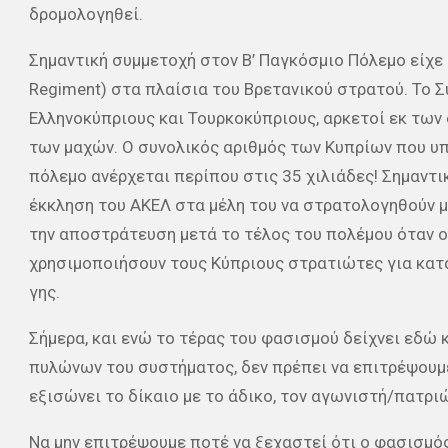
δρομολογηθεί.
Σημαντική συμμετοχή στον Β’ Παγκόσμιο Πόλεμο είχε 
Regiment) στα πλαίσια του Βρετανικού στρατού. Το Σ
Ελληνοκύπριους και Τουρκοκύπριους, αρκετοί εκ των
των μαχών. Ο συνολικός αριθμός των Κυπρίων που υ
πόλεμο ανέρχεται περίπου στις 35 χιλιάδες! Σημαντι
έκκληση του ΑΚΕΛ στα μέλη του να στρατολογηθούν μ
την αποστράτευση μετά το τέλος του πολέμου όταν 
χρησιμοποιήσουν τους Κύπριους στρατιώτες για κατ
γης.
Σήμερα, και ενώ το τέρας του φασισμού δείχνει εδώ κ
πυλώνων του συστήματος, δεν πρέπει να επιτρέψουμε
εξισώνει το δίκαιο με το άδικο, τον αγωνιστή/πατρι
Να μην επιτρέψουμε ποτέ να ξεχαστεί ότι ο φασισμός