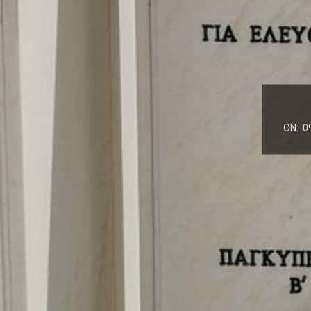
ON:
0