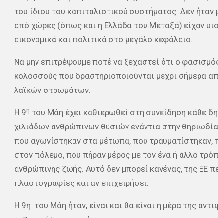
του ίδιου του καπιταλιστικού συστήματος. Δεν ήταν μ
από χώρες (όπως και η Ελλάδα του Μεταξά) είχαν υι
οικονομικά και πολιτικά στο μεγάλο κεφάλαιο.
Να μην επιτρέψουμε ποτέ να ξεχαστεί ότι ο φασισμό
κολοσσούς που δραστηριοποιούνται μέχρι σήμερα απ
λαϊκών στρωμάτων.
η
Η 9
του Μάη έχει καθιερωθεί στη συνείδηση κάθε δ
χιλιάδων ανθρώπινων θυσιών ενάντια στην θηριωδία
που αγωνίστηκαν στα μέτωπα, που τραυματίστηκαν,
στον πόλεμο, που πήραν μέρος με τον ένα ή άλλο τρό
ανθρώπινης ζωής. Αυτό δεν μπορεί κανένας, της ΕΕ π
πλαστογραφίες και αν επιχειρήσει.
Η 9η του Μάη ήταν, είναι και θα είναι η μέρα της αν