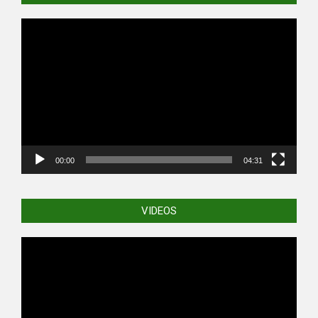
Video
Player
00:00
04:31
VIDEOS
Video
Player