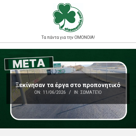
Skip
to
content
Τα πάντα για την ΟΜΟΝΟΙΑ!
Primary
Navigation
Menu
Ξεκίνησαν τα έργα στο προπονητικό
ON:
11/06/2026
IN:
ΣΩΜΑΤΕΊΟ