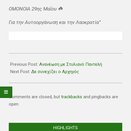
ΟΜΟΝΟΙΑ 29ης Μαΐου ☘️
Για την Αυτοοργάνωση και την Λαοκρατία”
2026-
06-
Previous Post:
Ανανέωση με Στυλιανό Παντελή
11
Next Post:
Δε συνεχίζει ο Αρχηγός
Comments are closed, but
trackbacks
and pingbacks are
open.
HIGHLIGHTS