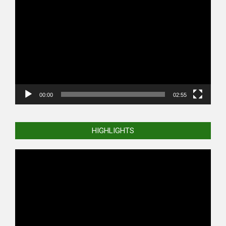
Video
Player
00:00
02:55
HIGHLIGHTS
Video
Player