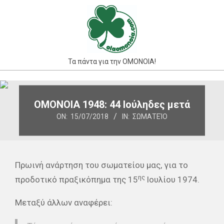
Skip
to
content
Τα πάντα για την ΟΜΟΝΟΙΑ!
Primary
Navigation
OMONOIA 1948: 44 Ιούληδες μετά
Menu
ON:
15/07/2018
IN:
ΣΩΜΑΤΕΊΟ
Πρωινή ανάρτηση του σωματείου μας, για το
ης
προδοτικό πραξικόπημα της 15
Ιουλίου 1974.
Μεταξύ άλλων αναφέρει: