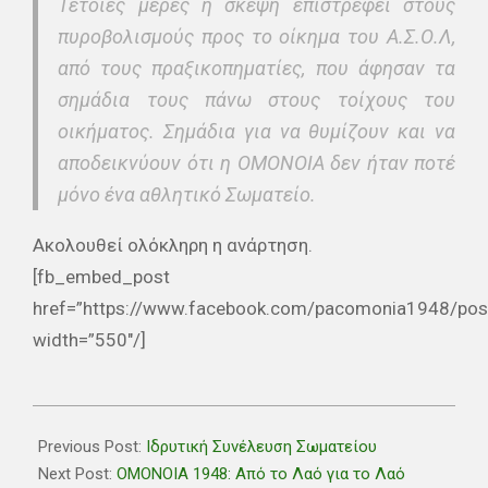
Τέτοιες μέρες η σκέψη επιστρέφει στους
πυροβολισμούς προς το οίκημα του Α.Σ.Ο.Λ,
από τους πραξικοπηματίες, που άφησαν τα
σημάδια τους πάνω στους τοίχους του
οικήματος. Σημάδια για να θυμίζουν και να
αποδεικνύουν ότι η ΟΜΟΝΟΙΑ δεν ήταν ποτέ
μόνο ένα αθλητικό Σωματείο.
Ακολουθεί ολόκληρη η ανάρτηση.
[fb_embed_post
href=”https://www.facebook.com/pacomonia1948/po
width=”550″/]
2018-
07-
Previous Post:
Ιδρυτική Συνέλευση Σωματείου
15
Next Post:
ΟΜΟΝΟΙΑ 1948: Από το Λαό για το Λαό