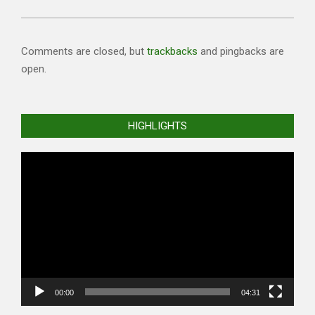
Comments are closed, but
trackbacks
and pingbacks are
open.
HIGHLIGHTS
Video
Player
00:00
04:31