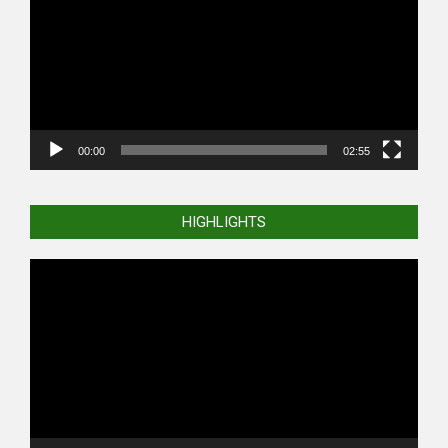
00:00
02:55
HIGHLIGHTS
Video
Player