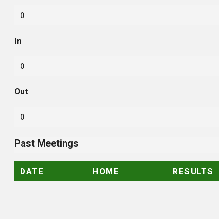
0
In
0
Out
0
Past Meetings
DATE
HOME
RESULTS
2021-