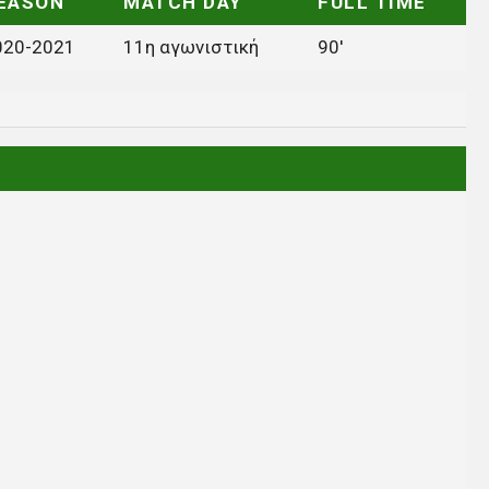
EASON
MATCH DAY
FULL TIME
020-2021
11η αγωνιστική
90'