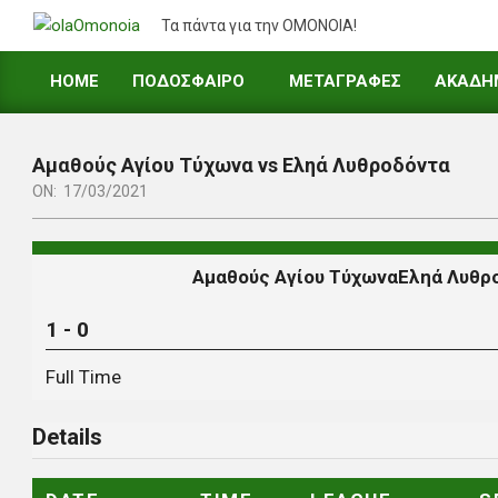
Skip
Τα πάντα για την ΟΜΟΝΟΙΑ!
to
content
HOME
ΠΟΔΟΣΦΑΙΡΟ
ΜΕΤΑΓΡΑΦΕΣ
ΑΚΑΔΗ
Primary
Navigation
Menu
Αμαθούς Αγίου Τύχωνα vs Εληά Λυθροδόντα
ON:
17/03/2021
Αμαθούς Αγίου Τύχωνα
Εληά Λυθρ
1
-
0
Full Time
Details