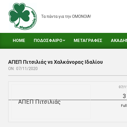
Skip
to
Τα πάντα για την ΟΜΟΝΟΙΑ!
content
HOME
ΠΟΔΟΣΦΑΙΡΟ
ΜΕΤΑΓΡΑΦΕΣ
ΑΚΑΔΗ
Primary
Navigation
Menu
ΑΠΕΠ Πιτσιλιάς vs Χαλκάνορας Ιδαλίου
ON:
07/11/2020
07/1
3
ΑΠΕΠ Πιτσιλιάς
Ful