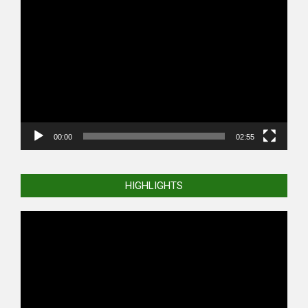
Video
Player
00:00
02:55
HIGHLIGHTS
Video
Player