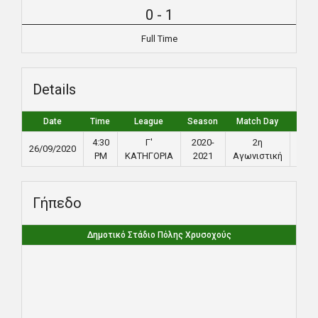
0
-
1
Full Time
Details
Date
Time
League
Season
Match Day
Full 
4:30
Γ'
2020-
2η
26/09/2020
90
PM
ΚΑΤΗΓΟΡΙΑ
2021
Αγωνιστική
Γήπεδο
Δημοτικό Στάδιο Πόλης Χρυσοχούς