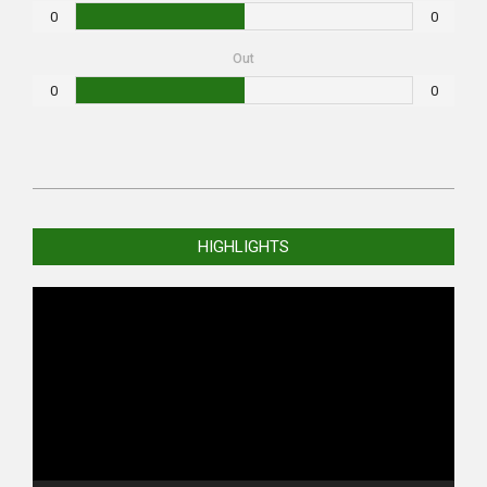
0
0
Out
0
0
2020-
09-
HIGHLIGHTS
26
Video
Player