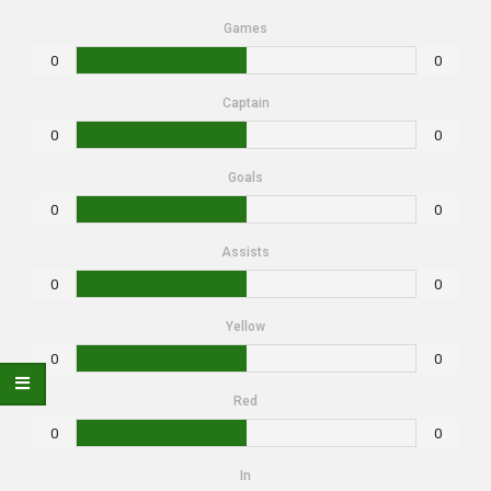
Games
0
0
Captain
0
0
Goals
0
0
Assists
0
0
Yellow
0
0
Red
0
0
In