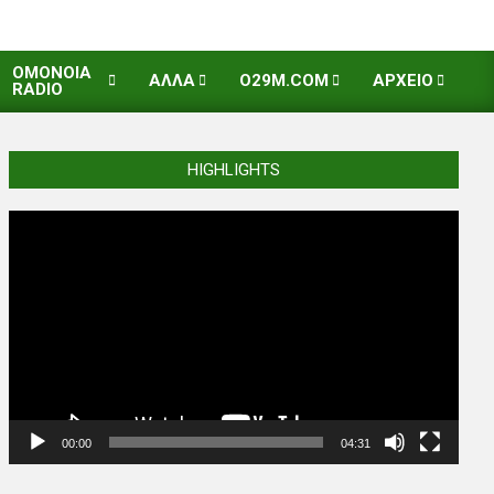
OMONOIA
ΑΛΛΑ
O29M.COM
ΑΡΧΕΙΟ
RADIO
HIGHLIGHTS
Video
Player
00:00
04:31