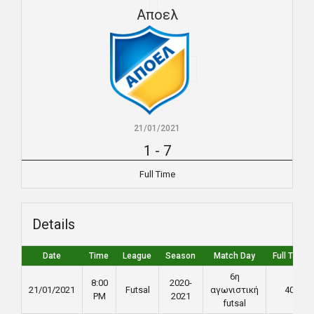
Αποελ
21/01/2021
1
-
7
Full Time
Details
Date
Time
League
Season
Match Day
Full Time
6η
8:00
2020-
21/01/2021
Futsal
αγωνιστική
40'
PM
2021
futsal