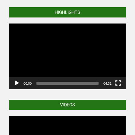
01-
HIGHLIGHTS
21
Video
Player
00:00
04:31
VIDEOS
Video
Player