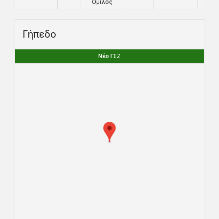
Όμιλος
Γήπεδο
Νέο ΓΣΖ