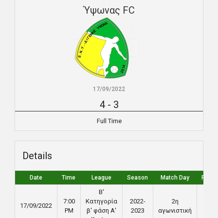
Ύψωνας FC
17/09/2022
4
-
3
Full Time
Details
Date
Time
League
Season
Match Day
Full T
Β'
7:00
Κατηγορία
2022-
2η
17/09/2022
90'
PM
β' φάση Α'
2023
αγωνιστική