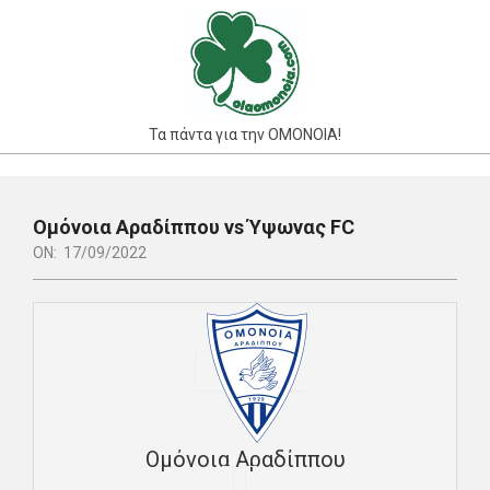
Skip
to
content
Τα πάντα για την ΟΜΟΝΟΙΑ!
Primary
Navigation
Ομόνοια Αραδίππου vs Ύψωνας FC
Menu
ON:
17/09/2022
Ομόνοια Αραδίππου