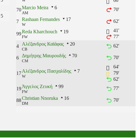
66'
W
Marcio Meira
6
70'
70
AM
5
Rashaan Fernandes
17
62'
7
W
41'
Reda Kharchouch
19
99
77'
FW
Αλέξανδρος Καϊάφας
20
62'
4
CB
Δημήτρης Μαυρουδής
70
70'
6
CM
64'
Αλέξανδρος Πασχαλίδης
7
79'
17
W
62'
Άγγελος Ζευκή
99
77'
19
FW
Christian Nnoruka
16
70'
88
DM