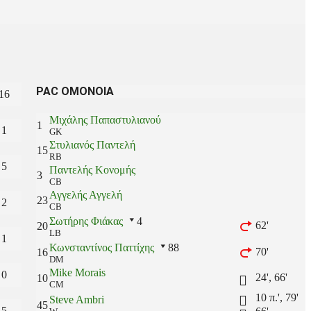
PAC ΟΜΟΝΟΙΑ
16
Μιχάλης Παπαστυλιανού
1
1
GK
Στυλιανός Παντελή
15
RB
5
Παντελής Κονομής
3
CB
Αγγελής Αγγελή
23
2
CB
Σωτήρης Φιάκας
4
62'
20
LB
1
Κωνσταντίνος Παττίχης
88
70'
16
DM
Mike Morais
0
24', 66'
10
CM
10 π.', 79'
Steve Ambri
45
5