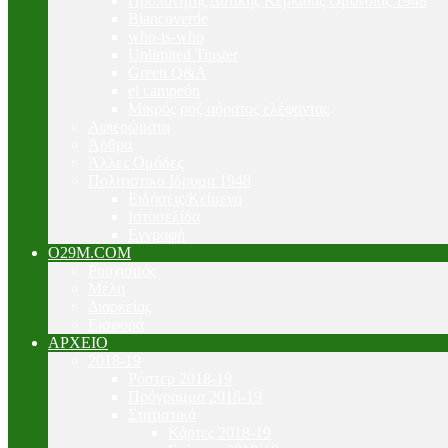
Προπονητής Δυτικής Κερκίδας Ομόνοιας 1948
Biancoverde
who-is-who
Unlimited Tipster
Green Q&A
el campeón
Μικρός ροζ αόρατος ελέφαντας
Αφιερώματα
Άρθρα
Άλλες Ομάδες
Πολιτιστικο Ιδρυμα 1948
Ειδήσεις/Κείμενα
Ιστοσελίδα
Εγγραφή
O29M.COM
Ρουχισμός
Μέλη
Διαρκείας
Εισφορά
ΑΡΧΕΙΟ
2018-19
Ρόστερ 2018-19
Πρόγραμμα 2018-19
Στατιστικά
Κάρτες 2018-19