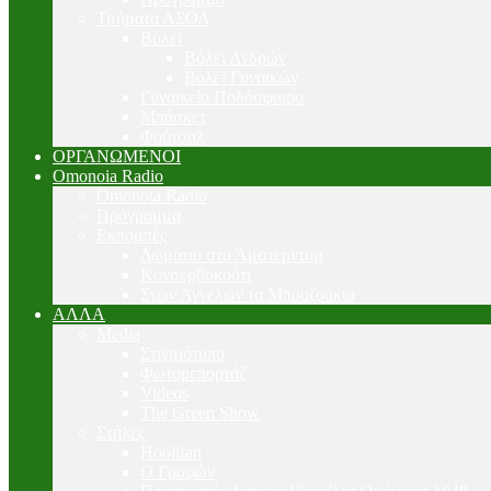
Τμήματα ΑΣΟΛ
Βόλεϊ
Βόλεϊ Ανδρών
Βόλεϊ Γυναικών
Γυναικείο Ποδόσφαιρο
Μπάσκετ
Φούτσαλ
ΟΡΓΑΝΩΜΕΝΟΙ
Omonoia Radio
Omonoia Radio
Πρόγραμμα
Εκπομπές
Δωμάτιο στο Άμστερνταμ
Κονσερβοκούτι
Στων Αγγέλων τα Μπουζούκια
ΑΛΛΑ
Media
Στιγμιότυπα
Φωτορεπορτάζ
Videos
The Green Show
Στήλες
Hoolifan
Ο Γραφών