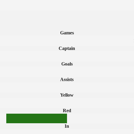
Games
Captain
Goals
Assists
Yellow
Red
In