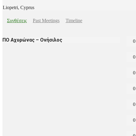
Liopetri, Cyprus
Συνθέσεις
Past Meetings
Timeline
ΠΟ Αχυρώνας – Ονήσιλος
0
0
0
0
0
0
0