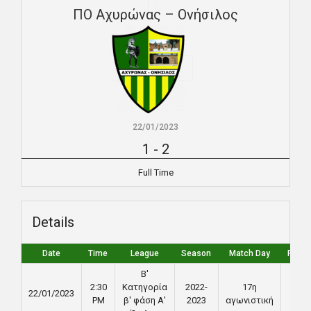
ΠΟ Αχυρώνας – Ονήσιλος
22/01/2023
1
-
2
Full Time
Details
Date
Time
League
Season
Match Day
Full T
Β'
2:30
Κατηγορία
2022-
17η
22/01/2023
90'
PM
β' φάση Α'
2023
αγωνιστική