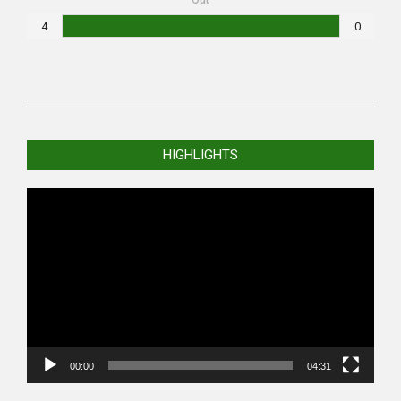
4
0
2023-
01-
HIGHLIGHTS
22
Video
Player
00:00
04:31