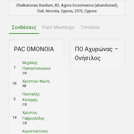
Chalkanoras Stadium, B2, Agios Sozomenos (abandoned),
Dali, Nicosia, Cyprus, 2572, Cyprus
Συνθέσεις
Past Meetings
Timeline
PAC ΟΜΟΝΟΙΑ
ΠΟ Αχυρώνας –
Ονήσιλος
Μιχάλης
1
Παπαστυλιανού
GK
Χρίστιαν Φώτη
16
RB
Παντελής
3
Κονομής
CB
Χρίστος
14
Γαβριηλίδης
CB
Κωνσταντίνος