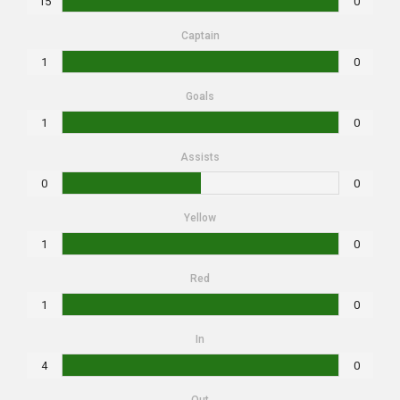
15
0
Captain
1
0
Goals
1
0
Assists
0
0
Yellow
1
0
Red
1
0
In
4
0
Out