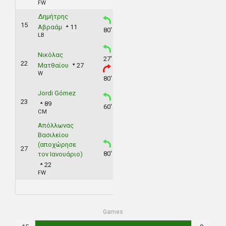
FW
Δημήτρης
15
Αβραάμ
11
80'
LB
Νικόλας
27'
22
Ματθαίου
27
W
80'
Jordi Gómez
23
89
60'
CM
Απόλλωνας
Βασιλείου
(αποχώρησε
27
80'
τον Ιανουάριο)
22
FW
Games