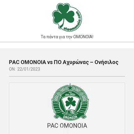
Skip
to
content
Τα πάντα για την ΟΜΟΝΟΙΑ!
Primary
Navigation
ΡAC ΟΜΟΝΟΙΑ vs ΠΟ Αχυρώνας – Ονήσιλος
Menu
ON:
22/01/2023
PAC ΟΜΟΝΟΙΑ