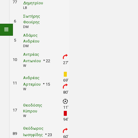
77
Δημητρίου
LB
Σωτήρης
6
Φοινίρης
DM
Αδάμος
5
Ανδρέου
DM
Αντρέας
10
Αντωνίου
22
27'
W
Ανδρέας
69'
11
Αρτεμίου
15
W
80'
Θεοδόσης
11'
17
Κύπρου
W
94'
Θεόδωρος
89
Ιωσηφίδης
23
60'