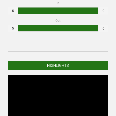
In
5
0
Out
5
0
2025-
09-
HIGHLIGHTS
21
Video
Player