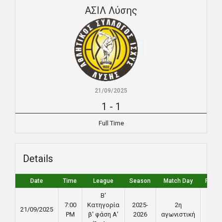
ΑΣΙΛ Λύσης
21/09/2025
1
-
1
Full Time
Details
Date
Time
League
Season
Match Day
Full T
Β'
7:00
Κατηγορία
2025-
2η
21/09/2025
90'
PM
β' φάση Α'
2026
αγωνιστική