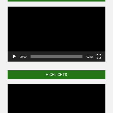
Video
Player
00:00
02:55
HIGHLIGHTS
Video
Player