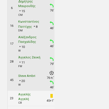
Δημήτρης
Μαυρουδής
6
76'
15
CM
Κωνσταντίνος
16
Παττίχης
8
46'
DM
Αλέξανδρος
Πασχαλίδης
17
46'
10
W
Άγγελος Ζευκή
28
11
79'
FW
Steve Ambri
76 π.'
45
20
W
46'
Αγγελής
23
Αγγελή
45+1'
CB