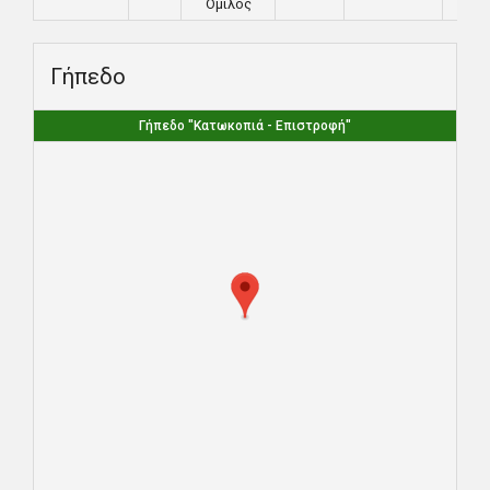
Όμιλος
Γήπεδο
Γήπεδο "Κατωκοπιά - Επιστροφή"