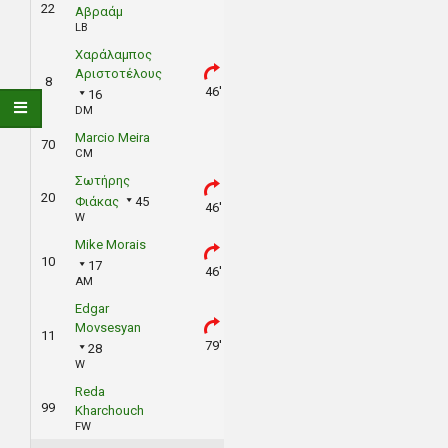
22
Αβραάμ
LB
Χαράλαμπος
Αριστοτέλους
8
46'
16
DM
Marcio Meira
70
CM
Σωτήρης
20
Φιάκας
45
46'
W
Mike Morais
10
17
46'
AM
Edgar
Movsesyan
11
79'
28
W
Reda
99
Kharchouch
FW