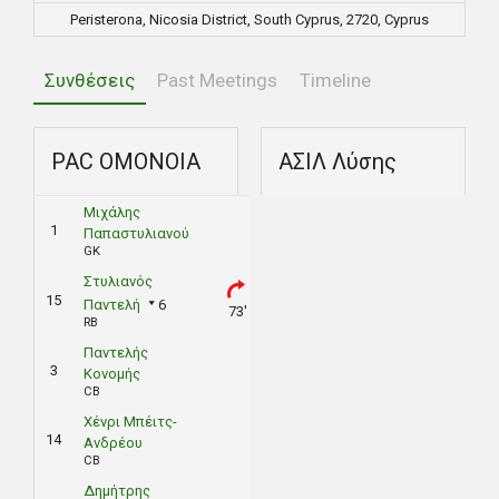
Peristerona, Nicosia District, South Cyprus, 2720, Cyprus
Συνθέσεις
Past Meetings
Timeline
PAC ΟΜΟΝΟΙΑ
ΑΣΙΛ Λύσης
Μιχάλης
1
Παπαστυλιανού
GK
Στυλιανός
15
Παντελή
6
73'
RB
Παντελής
3
Κονομής
CB
Χένρι Μπέιτς-
14
Ανδρέου
CB
Δημήτρης