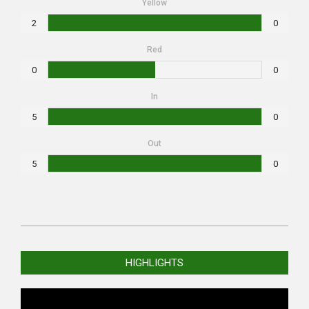
Yellow
2
0
Red
0
0
In
5
0
Out
5
0
2026-
01-
HIGHLIGHTS
10
Video