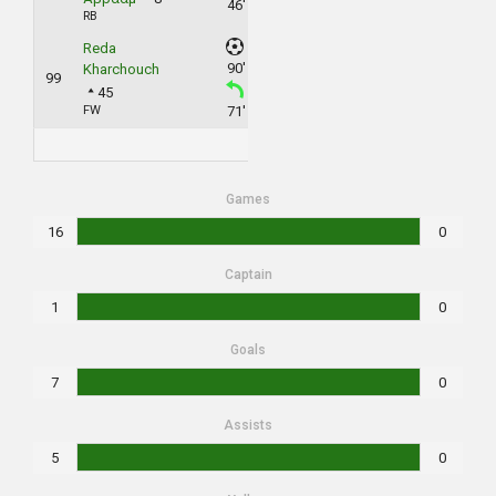
46'
RB
Reda
90'
Kharchouch
99
45
FW
71'
Games
16
0
Captain
1
0
Goals
7
0
Assists
5
0