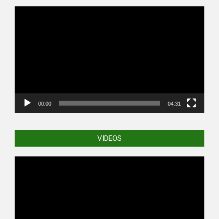
Video
Player
00:00
04:31
VIDEOS
Video
Player