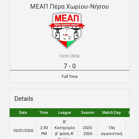
ΜΕΑΠ Πέρα Χωρίου-Νήσου
10/01/2026
7
-
0
Full Time
Details
Date
Time
League
Season
Match Day
Full T
Β'
2:30
Κατηγορία
2025-
15η
10/01/2026
90'
PM
β' φάση Α'
2026
αγωνιστική