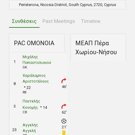
Peristerona, Nicosia District, South Cyprus, 2720, Cyprus
Συνθέσεις
Past Meetings
Timeline
PAC ΟΜΟΝΟΙΑ
ΜΕΑΠ Πέρα
Χωρίου-Νήσου
Μιχάλης
1
Παπαστυλιανού
GK
Χαράλαμπος
Αριστοτέλους
8
46'
22
RB
Παντελής
3
Κονομής
14
62'
CB
Αγγελής
21'
23
Αγγελή