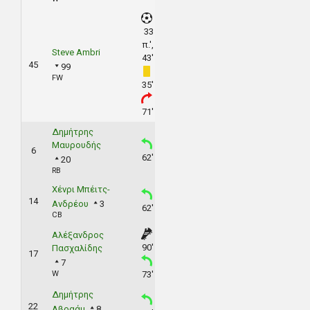
33
π.',
Steve Ambri
43'
45
99
FW
35'
71'
Δημήτρης
Μαυρουδής
6
62'
20
RB
Χένρι Μπέιτς-
14
Ανδρέου
3
62'
CB
Αλέξανδρος
90'
Πασχαλίδης
17
7
W
73'
Δημήτρης
22
Αβραάμ
8