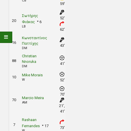
CB
59'
Σωτήρης
52'
20
Φιάκας
6
LB
62'
Κωνσταντίνος
16
Παττίχης
43'
DM
Christian
88
Nnoruka
41'
DM
Mike Morais
10
W
52'
70'
Marcio Meira
70
AM
21',
41'
Rashaan
7
Fernandes
17
73'
W