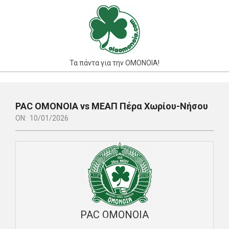
Skip
to
content
Τα πάντα για την ΟΜΟΝΟΙΑ!
Primary
Navigation
PAC ΟΜΟΝΟΙΑ vs ΜΕΑΠ Πέρα Χωρίου-Νήσου
Menu
ON:
10/01/2026
PAC ΟΜΟΝΟΙΑ