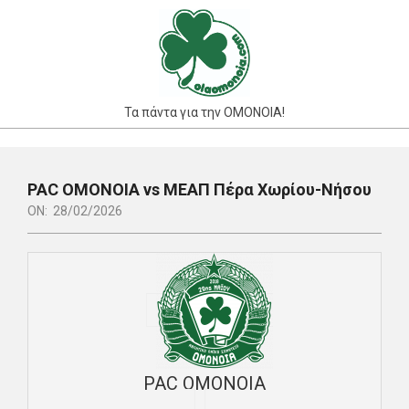
Skip
to
content
Τα πάντα για την ΟΜΟΝΟΙΑ!
Primary
Navigation
PAC ΟΜΟΝΟΙΑ vs ΜΕΑΠ Πέρα Χωρίου-Νήσου
Menu
ON:
28/02/2026
PAC ΟΜΟΝΟΙΑ