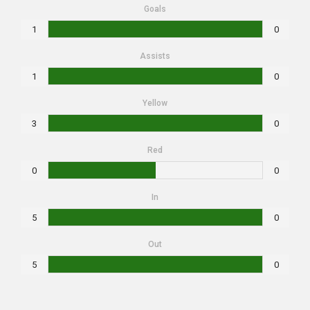
Goals
1
0
Assists
1
0
Yellow
3
0
Red
0
0
In
5
0
Out
5
0