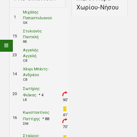
Χωρίου-Νήσου
Μιχάλης
1
Παπαστυλιανού
GK
Στυλιανός
15
Παντελή
RB
Αγγελής
23
Αγγελή
CB
Χένρι Μπέιτς-
14
Ανδρέου
CB
Σωτήρης
20
Φιάκας
4
90'
LB
Κωνσταντίνος
41'
16
Παττίχης
88
DM
70'
Σταύρος