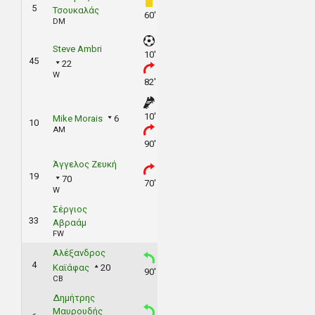
5
Τσουκαλάς
60'
DM
Steve Ambri
10'
45
22
W
82'
10'
Mike Morais
6
10
AM
90'
Άγγελος Ζευκή
19
70
70'
W
Σέργιος
33
Αβραάμ
FW
Αλέξανδρος
4
Καϊάφας
20
90'
CB
Δημήτρης
Μαυρουδής