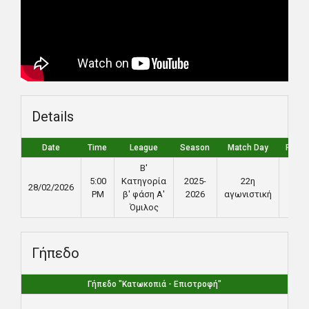
Details
Date
Time
League
Season
Match Day
Full T
Β'
5:00
Κατηγορία
2025-
22η
28/02/2026
90'
PM
β' φάση Α'
2026
αγωνιστική
Όμιλος
Γήπεδο
Γήπεδο "Κατωκοπιά - Επιστροφή"