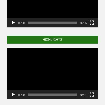
00:00
02:55
HIGHLIGHTS
Video
Player
00:00
04:31