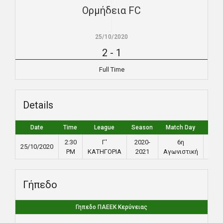
Ορμήδεια FC
25/10/2020
2
-
1
Full Time
Details
Date
Time
League
Season
Match Day
Full 
2:30
Γ'
2020-
6η
25/10/2020
90
PM
ΚΑΤΗΓΟΡΙΑ
2021
Αγωνιστική
Γήπεδο
Γηπεδο ΠΑΕΕΚ Κερύνειας