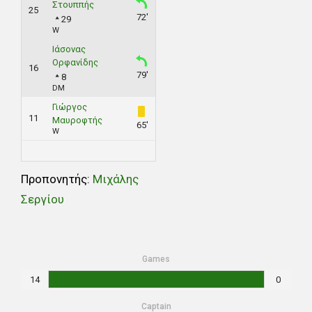
Στουππής
25
72'
29
W
Ιάσονας
Ορφανίδης
16
79'
8
DM
Γιώργος
11
Μαυροφτής
65'
W
Προπονητής:
Mιχάλης
Σεργίου
Games
14
0
Captain