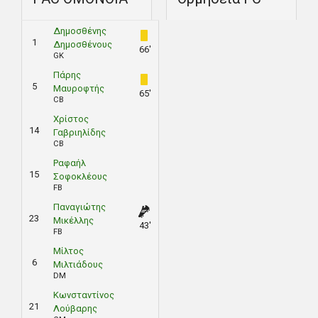
Δημοσθένης
1
Δημοσθένους
66'
GK
Πάρης
5
Μαυροφτής
65'
CB
Χρίστος
14
Γαβριηλίδης
CB
Ραφαήλ
15
Σοφοκλέους
FB
Παναγιώτης
23
Μικέλλης
43'
FB
Μίλτος
6
Μιλτιάδους
DM
Κωνσταντίνος
21
Λούβαρης