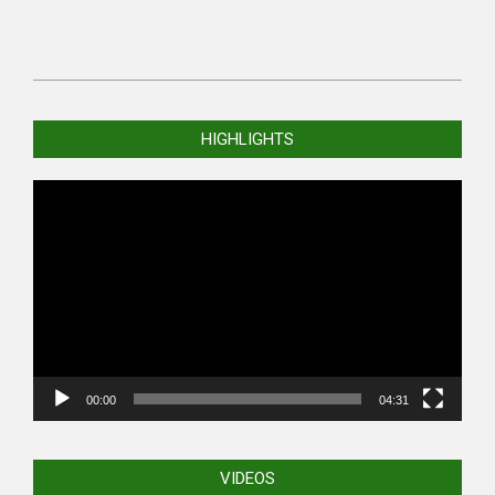
2020-
10-
HIGHLIGHTS
25
Video
Player
00:00
04:31
VIDEOS