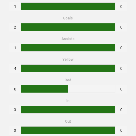
1
0
Goals
2
0
Assists
1
0
Yellow
4
0
Red
0
0
In
3
0
Out
3
0