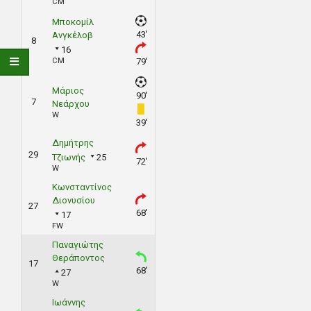
CM
Μποκομίλ
43'
Ανγκέλοβ
8
16
CM
79'
Μάριος
90'
7
Νεάρχου
W
39'
Δημήτρης
29
Τζιωνής
25
72'
W
Κωνσταντίνος
Διονυσίου
27
68'
17
FW
Παναγιώτης
Θεράποντος
17
68'
27
W
Ιωάννης