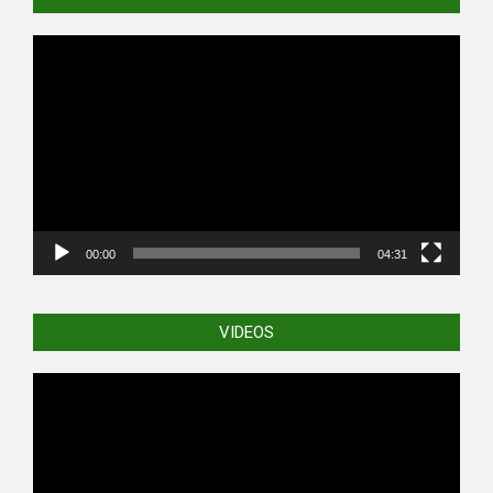
Video
Player
00:00
04:31
VIDEOS
Video
Player