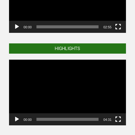
00:00
02:55
HIGHLIGHTS
Video
Player
00:00
04:31