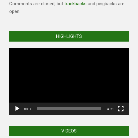
Comments are closed, but
trackbacks
and pingbacks are
open.
HIGHLIGHTS
Video
Player
00:00
04:31
VIDEOS