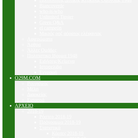
Προπονητής Δυτικής Κερκίδας Ομόνοιας 1948
Biancoverde
who-is-who
Unlimited Tipster
Green Q&A
el campeón
Μικρός ροζ αόρατος ελέφαντας
Αφιερώματα
Άρθρα
Άλλες Ομάδες
Πολιτιστικο Ιδρυμα 1948
Ειδήσεις/Κείμενα
Ιστοσελίδα
Εγγραφή
O29M.COM
Ρουχισμός
Μέλη
Διαρκείας
Εισφορά
ΑΡΧΕΙΟ
2018-19
Ρόστερ 2018-19
Πρόγραμμα 2018-19
Στατιστικά
Κάρτες 2018-19