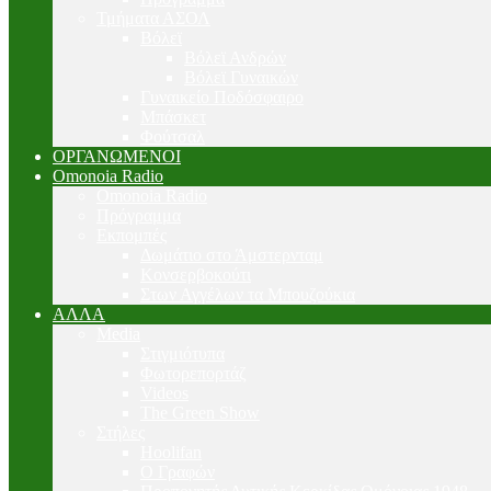
Τμήματα ΑΣΟΛ
Βόλεϊ
Βόλεϊ Ανδρών
Βόλεϊ Γυναικών
Γυναικείο Ποδόσφαιρο
Μπάσκετ
Φούτσαλ
ΟΡΓΑΝΩΜΕΝΟΙ
Omonoia Radio
Omonoia Radio
Πρόγραμμα
Εκπομπές
Δωμάτιο στο Άμστερνταμ
Κονσερβοκούτι
Στων Αγγέλων τα Μπουζούκια
ΑΛΛΑ
Media
Στιγμιότυπα
Φωτορεπορτάζ
Videos
The Green Show
Στήλες
Hoolifan
Ο Γραφών