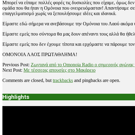
Μπορεί να είπαμε πολλές φορές τις δυσκολίες που είχαμε, όμως δεν
ομάδα που θα ήταν η Ομόνοια που ονειρευόμασταν! Απαντήσαμε σε ό
επαγγελματισμό χωρίς να ξεπουλήσουμε ιδέες και ιδανικά.
Είμαστε εδώ σήμερα να ανεβάσουμε την Ομόνοια του Λαού ακόμα 
Είμαστε εμείς που σύντομα θα μας δουν απέναντι τους αλλά θα ήθελ
Είμαστε εμείς που δεν έχουμε τίποτα και ερχόμαστε να πάρουμε το
ΟΜΟΝΟΙΑ ΛΑΟΣ ΠΡΩΤΑΘΛΗΜΑ!
2021-
Previous Post:
Ζωντανά από το Omonoia Radio ο σημερινός αγών
05-
Next Post:
Με τέσσερις απουσίες στο Μακάρειο
22
Comments are closed, but
trackbacks
and pingbacks are open.
Highlights
Video
Player