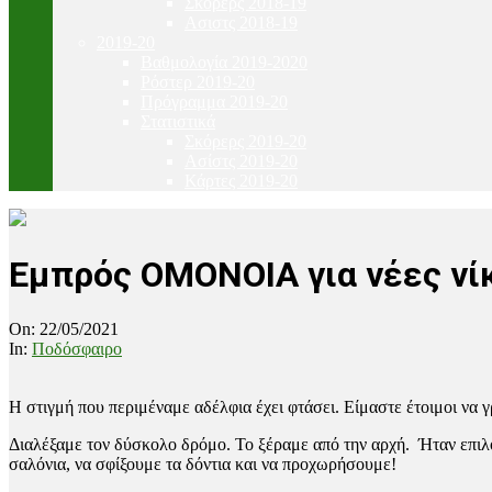
Σκόρερς 2018-19
Ασιστς 2018-19
2019-20
Βαθμολογία 2019-2020
Ρόστερ 2019-20
Πρόγραμμα 2019-20
Στατιστικά
Σκόρερς 2019-20
Ασίστς 2019-20
Κάρτες 2019-20
Εμπρός ΟΜΟΝΟΙΑ για νέες νί
On:
22/05/2021
In:
Ποδόσφαιρο
Η στιγμή που περιμέναμε αδέλφια έχει φτάσει. Είμαστε έτοιμοι να
Διαλέξαμε τον δύσκολο δρόμο. Το ξέραμε από την αρχή. Ήταν επιλο
σαλόνια, να σφίξουμε τα δόντια και να προχωρήσουμε!