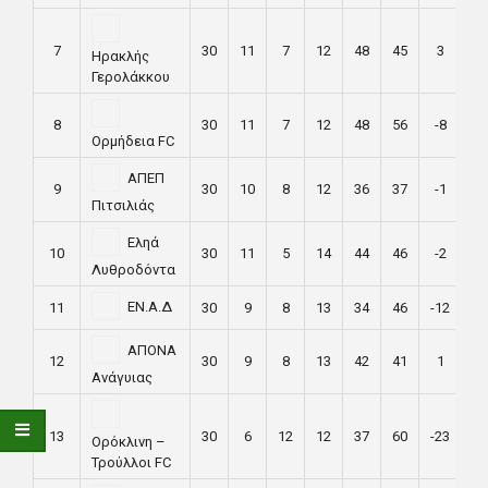
7
30
11
7
12
48
45
3
40
Ηρακλής
Γερολάκκου
8
30
11
7
12
48
56
-8
40
Ορμήδεια FC
ΑΠΕΠ
9
30
10
8
12
36
37
-1
38
Πιτσιλιάς
Εληά
10
30
11
5
14
44
46
-2
35
Λυθροδόντα
ΕΝ.Α.Δ
11
30
9
8
13
34
46
-12
35
ΑΠΟΝΑ
12
30
9
8
13
42
41
1
35
Ανάγυιας
13
30
6
12
12
37
60
-23
30
Ορόκλινη –
Τρούλλοι FC