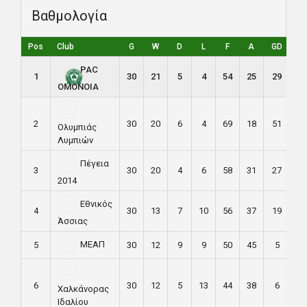
Βαθμολογία
Pos
Club
G
W
D
L
F
A
GD
P
PAC
1
30
21
5
4
54
25
29
68
ΟΜΟΝΟΙΑ
2
30
20
6
4
69
18
51
66
Ολυμπιάς
Λυμπιών
Πέγεια
3
30
20
4
6
58
31
27
64
2014
Εθνικός
4
30
13
7
10
56
37
19
46
Άσσιας
ΜΕΑΠ
5
30
12
9
9
50
45
5
45
6
30
12
5
13
44
38
6
41
Χαλκάνορας
Ιδαλίου