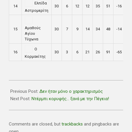
Ελπίδα
14
30
6
12
12
35
51
-16
30
Αστρομερίτη
Αμαθούς
15
30
7
9
14
34
48
-14
30
Αγίου
Τύχωνα
Ο
16
30
3
6
21
26
91
-65
12
Κορμακίτης
2021-
04-
Previous Post:
Δεν ήταν μόνο ο χαρακτηρισμός
10
Next Post:
Ντέρμπι κορυφής… ξανά με την Πέγεια!
Comments are closed, but
trackbacks
and pingbacks are
open.