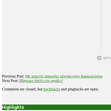
Add Ar
2021-
Previous Post:
Με αρκετές απουσίες κόντρα στην Καρμιώτισσα
09-
Next Post:
Μάγκικο διπλό στο φινάλε!
19
Comments are closed, but
trackbacks
and pingbacks are open.
Highlights