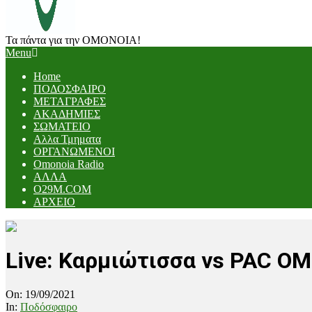
Τα πάντα για την ΟΜΟΝΟΙΑ!
Primary
Menu
Navigation
Home
Menu
ΠΟΔΟΣΦΑΙΡΟ
ΜΕΤΑΓΡΑΦΕΣ
ΑΚΑΔΗΜΙΕΣ
ΣΩΜΑΤΕΙΟ
Αλλα Τμηματα
ΟΡΓΑΝΩΜΕΝΟΙ
Omonoia Radio
ΑΛΛΑ
O29M.COM
ΑΡΧΕΙΟ
Live: Καρμιώτισσα vs PAC Ο
On:
19/09/2021
In:
Ποδόσφαιρο