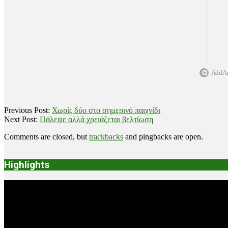
Add Ar
2024-
Previous Post:
Χωρίς δύο στο σημερινό παιχνίδι
08-
Next Post:
Πάλεψε αλλά χρειάζεται βελτίωση
24
Comments are closed, but
trackbacks
and pingbacks are open.
Highlights
Video
Player