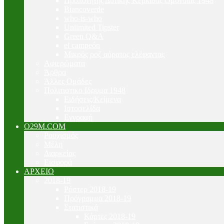
Προπονητής Δυτικής Κερκίδας Ομόνοιας 1948
Biancoverde
who-is-who
Unlimited Tipster
Green Q&A
el campeón
Μικρός ροζ αόρατος ελέφαντας
Αφιερώματα
Άρθρα
Άλλες Ομάδες
Πολιτιστικο Ιδρυμα 1948
Ειδήσεις/Κείμενα
Ιστοσελίδα
Εγγραφή
O29M.COM
Ρουχισμός
Μέλη
Διαρκείας
Εισφορά
ΑΡΧΕΙΟ
2018-19
Ρόστερ 2018-19
Πρόγραμμα 2018-19
Στατιστικά
Κάρτες 2018-19