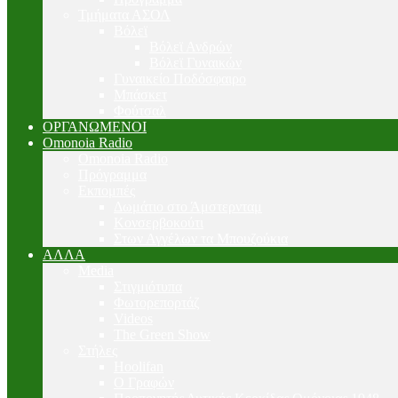
Τμήματα ΑΣΟΛ
Βόλεϊ
Βόλεϊ Ανδρών
Βόλεϊ Γυναικών
Γυναικείο Ποδόσφαιρο
Μπάσκετ
Φούτσαλ
ΟΡΓΑΝΩΜΕΝΟΙ
Omonoia Radio
Omonoia Radio
Πρόγραμμα
Εκπομπές
Δωμάτιο στο Άμστερνταμ
Κονσερβοκούτι
Στων Αγγέλων τα Μπουζούκια
ΑΛΛΑ
Media
Στιγμιότυπα
Φωτορεπορτάζ
Videos
The Green Show
Στήλες
Hoolifan
Ο Γραφών