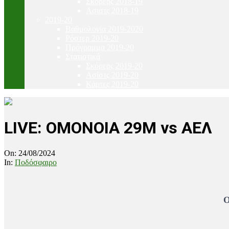
Σκόρερς 2018-19
Ασιστς 2018-19
2019-20
Βαθμολογία 2019-2020
Ρόστερ 2019-20
Πρόγραμμα 2019-20
Στατιστικά
Σκόρερς 2019-20
Ασίστς 2019-20
Κάρτες 2019-20
LIVE: OMONOIA 29M vs ΑΕΛ
On:
24/08/2024
In:
Ποδόσφαιρο