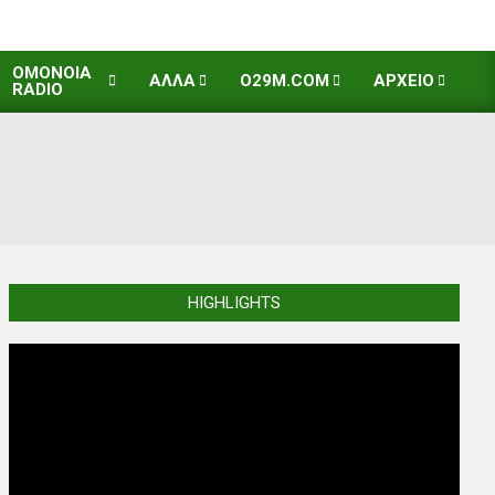
OMONOIA
ΑΛΛΑ
O29M.COM
ΑΡΧΕΙΟ
RADIO
HIGHLIGHTS
Video
Player