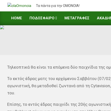
Skip
Τα πάντα για την ΟΜΟΝΟΙΑ!
to
content
HOME
ΠΟΔΟΣΦΑΙΡΟ
ΜΕΤΑΓΡΑΦΕΣ
ΑΚΑΔΗ
Primary
Navigation
Menu
Τηλεοπτικά θα είναι τα επόμενα δύο παιχνίδια της ο
Το εκτός έδρας ματς του ερχόμενου Σαββάτου (07/02
αγωνιστική, θα μεταδοθεί ζωντανά από τη Cytavisio
του.
Επίσης, το εντός έδρας παιχνίδι της 20ής αγωνιστικ