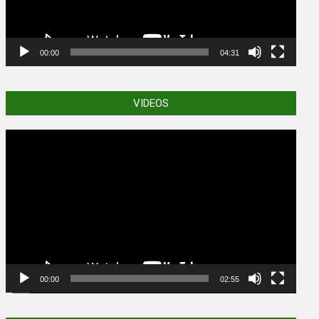
00:00
04:31
VIDEOS
Video
Player
00:00
02:55