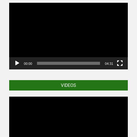
Video
Player
00:00
04:31
VIDEOS
Video
Player