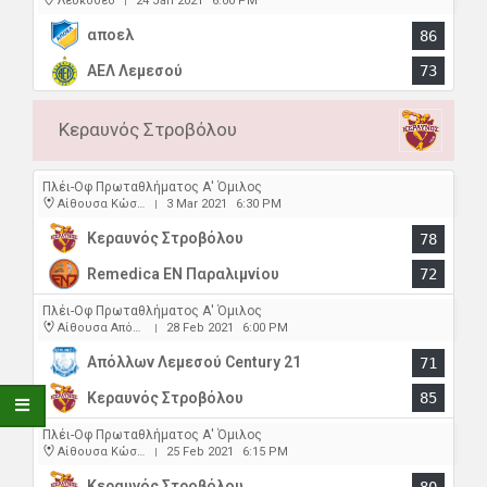
Λευκόθεο
24 Jan 2021
6:00 PM
|
αποελ
86
ΑΕΛ Λεμεσού
73
Κεραυνός Στροβόλου
Πλέι-Οφ Πρωταθλήματος Α' Όμιλος
Αίθουσα Κώστας Παπαέλληνας
3 Mar 2021
6:30 PM
|
Κεραυνός Στροβόλου
78
Remedica ΕΝ Παραλιμνίου
72
Πλέι-Οφ Πρωταθλήματος Α' Όμιλος
Αίθουσα Απόλλωνα
28 Feb 2021
6:00 PM
|
Απόλλων Λεμεσού Century 21
71
Κεραυνός Στροβόλου
85
Πλέι-Οφ Πρωταθλήματος Α' Όμιλος
Αίθουσα Κώστας Παπαέλληνας
25 Feb 2021
6:15 PM
|
Κεραυνός Στροβόλου
80