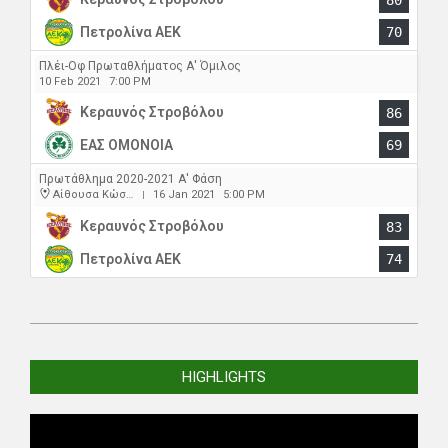
Πετρολίνα ΑΕΚ
70
Πλέι-Οφ Πρωταθλήματος Α' Όμιλος
10 Feb 2021
7:00 PM
Κεραυνός Στροβόλου
86
ΕΑΣ ΟΜΟΝΟΙΑ
69
Πρωτάθλημα 2020-2021 Α' Φάση
Αίθουσα Κώστας Παπαέλληνας
16 Jan 2021
5:00 PM
|
Κεραυνός Στροβόλου
83
Πετρολίνα ΑΕΚ
74
2021-
02-
HIGHLIGHTS
10
Video