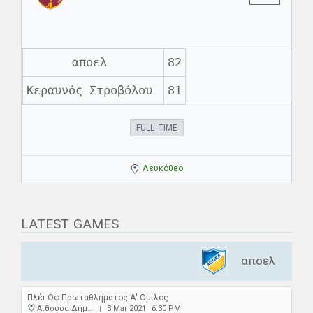
αποελ
82
Κεραυνός Στροβόλου
81
FULL TIME
Λευκόθεο
LATEST GAMES
αποελ
Πλέι-Οφ Πρωταθλήματος Α' Όμιλος
Αίθουσα Δήμου Αγ. Δομετίου
3 Mar 2021
6:30 PM
|