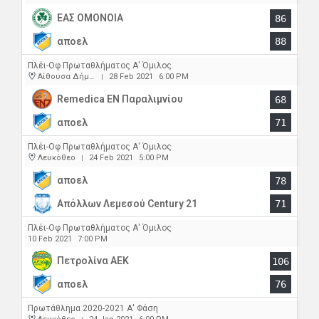
ΕΑΣ ΟΜΟΝΟΙΑ
86
αποελ
88
Πλέι-Οφ Πρωταθλήματος Α' Όμιλος
Αίθουσα Δήμου Παραλιμνίου
28 Feb 2021
6:00 PM
|
Remedica ΕΝ Παραλιμνίου
68
αποελ
71
Πλέι-Οφ Πρωταθλήματος Α' Όμιλος
Λευκόθεο
24 Feb 2021
5:00 PM
|
αποελ
78
Απόλλων Λεμεσού Century 21
71
Πλέι-Οφ Πρωταθλήματος Α' Όμιλος
10 Feb 2021
7:00 PM
Πετρολίνα ΑΕΚ
106
αποελ
76
Πρωτάθλημα 2020-2021 Α' Φάση