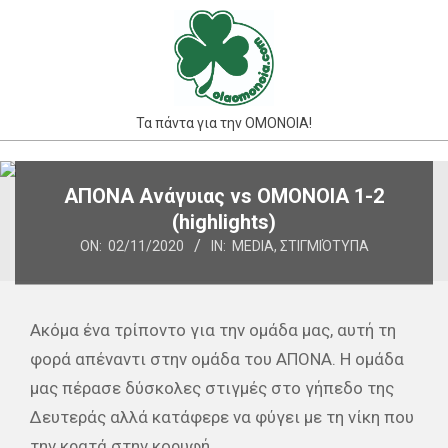
Skip
to
content
Τα πάντα για την ΟΜΟΝΟΙΑ!
Primary
ΑΠΟΝΑ Ανάγυιας vs ΟΜΟΝΟΙΑ 1-2
Navigation
(highlights)
Menu
ON:
02/11/2020
IN:
MEDIA
,
ΣΤΙΓΜΙΌΤΥΠΑ
Ακόμα ένα τρίποντο για την ομάδα μας, αυτή τη
φορά απέναντι στην ομάδα του ΑΠΟΝΑ. Η ομάδα
μας πέρασε δύσκολες στιγμές στο γήπεδο της
Δευτεράς αλλά κατάφερε να φύγει με τη νίκη που
την κρατά στην κορυφή.