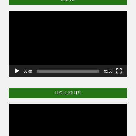
Video
Player
00:00
02:55
HIGHLIGHTS
Video
Player