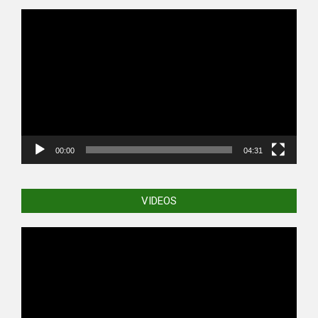
Video
Player
00:00
04:31
VIDEOS
Video
Player