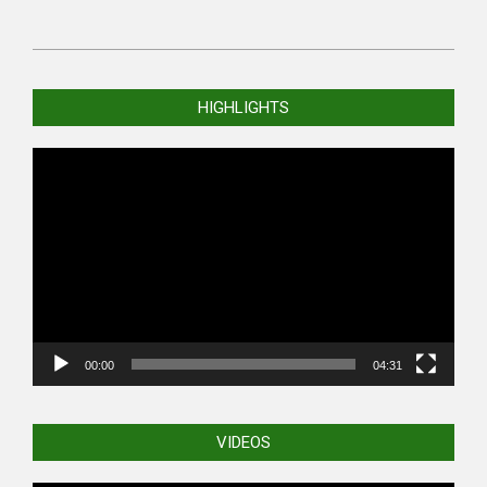
2001-
04-
HIGHLIGHTS
02
Video
Player
00:00
04:31
VIDEOS