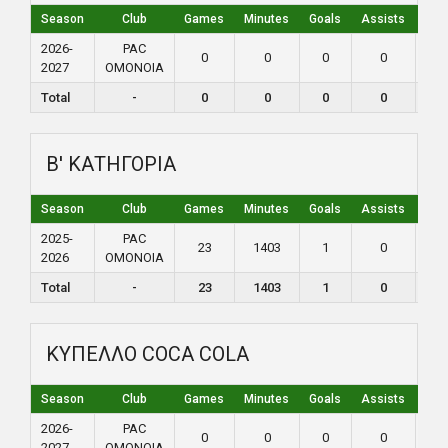
Season
Club
Games
Minutes
Goals
Assists
Yel
2026-
PAC
0
0
0
0
0
2027
ΟΜΟΝΟΙΑ
Total
-
0
0
0
0
0
Β' ΚΑΤΗΓΟΡΙΑ
Season
Club
Games
Minutes
Goals
Assists
Yel
2025-
PAC
23
1403
1
0
4
2026
ΟΜΟΝΟΙΑ
Total
-
23
1403
1
0
4
ΚΥΠΕΛΛΟ COCA COLA
Season
Club
Games
Minutes
Goals
Assists
Yel
2026-
PAC
0
0
0
0
0
2027
ΟΜΟΝΟΙΑ