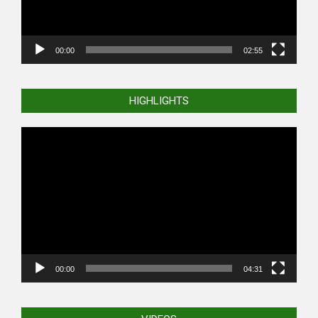
00:00
02:55
HIGHLIGHTS
Video
Player
00:00
04:31