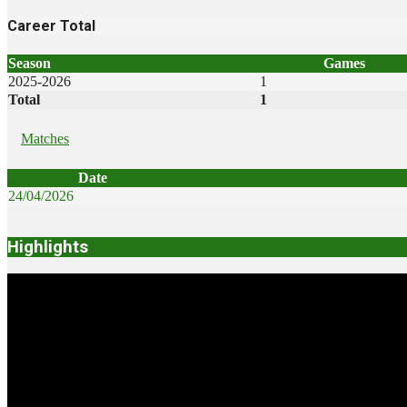
Career Total
Season
Games
2025-2026
1
Total
1
Matches
Date
24/04/2026
2006-
Highlights
01-
01
Video
Player