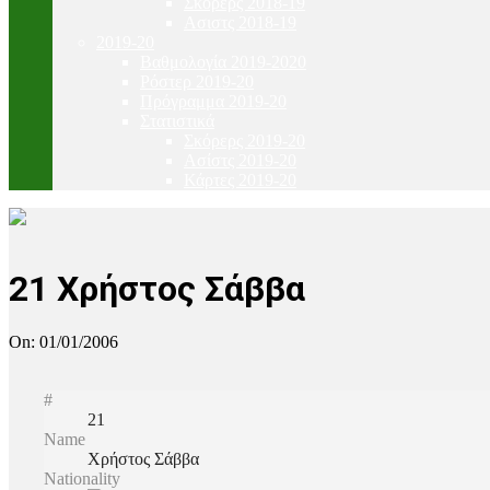
Σκόρερς 2018-19
Ασιστς 2018-19
2019-20
Βαθμολογία 2019-2020
Ρόστερ 2019-20
Πρόγραμμα 2019-20
Στατιστικά
Σκόρερς 2019-20
Ασίστς 2019-20
Κάρτες 2019-20
21
Χρήστος Σάββα
On:
01/01/2006
#
21
Name
Χρήστος Σάββα
Nationality