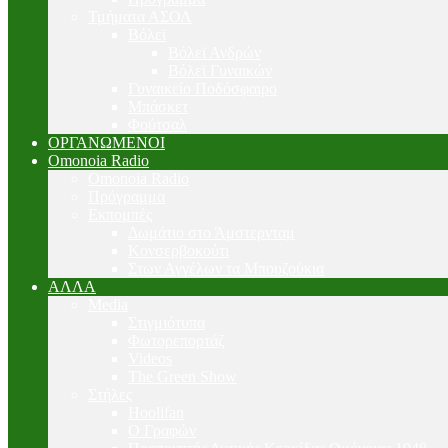
Τμήματα ΑΣΟΛ
Βόλεϊ
Βόλεϊ Ανδρών
Βόλεϊ Γυναικών
Γυναικείο Ποδόσφαιρο
Μπάσκετ
Φούτσαλ
ΟΡΓΑΝΩΜΕΝΟΙ
Omonoia Radio
Omonoia Radio
Πρόγραμμα
Εκπομπές
Δωμάτιο στο Άμστερνταμ
Κονσερβοκούτι
Στων Αγγέλων τα Μπουζούκια
ΑΛΛΑ
Media
Στιγμιότυπα
Φωτορεπορτάζ
Videos
The Green Show
Στήλες
Hoolifan
Ο Γραφών