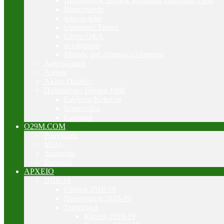
Προπονητής Δυτικής Κερκίδας Ομόνοιας 1948
Biancoverde
who-is-who
Unlimited Tipster
Green Q&A
el campeón
Μικρός ροζ αόρατος ελέφαντας
Αφιερώματα
Άρθρα
Άλλες Ομάδες
Πολιτιστικο Ιδρυμα 1948
Ειδήσεις/Κείμενα
Ιστοσελίδα
Εγγραφή
O29M.COM
Ρουχισμός
Μέλη
Διαρκείας
Εισφορά
ΑΡΧΕΙΟ
2018-19
Ρόστερ 2018-19
Πρόγραμμα 2018-19
Στατιστικά
Κάρτες 2018-19