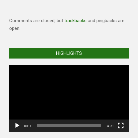
Comments are closed, but
trackbacks
and pingbacks are
open.
HIGHLIGHTS
Video
Player
00:00
04:31