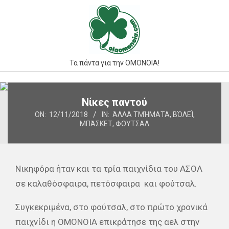
Skip
to
content
Τα πάντα για την ΟΜΟΝΟΙΑ!
Primary
Νίκες παντού
Navigation
Menu
ON:
12/11/2018
IN:
ΆΛΛΑ ΤΜΉΜΑΤΑ
,
ΒΌΛΕΪ
,
ΜΠΆΣΚΕΤ
,
ΦΟΎΤΣΑΛ
Νικηφόρα ήταν και τα τρία παιχνίδια του ΑΣΟΛ
σε καλαθόσφαιρα, πετόσφαιρα και φούτσαλ.
Συγκεκριμένα, στο φούτσαλ, στο πρώτο χρονικά
παιχνίδι η ΟΜΟΝΟΙΑ επικράτησε της αελ στην