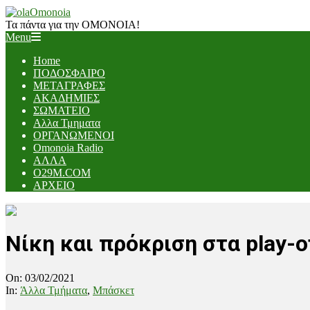
Skip
to
Τα πάντα για την ΟΜΟΝΟΙΑ!
content
Primary
Menu
Navigation
Home
Menu
ΠΟΔΟΣΦΑΙΡΟ
ΜΕΤΑΓΡΑΦΕΣ
ΑΚΑΔΗΜΙΕΣ
ΣΩΜΑΤΕΙΟ
Αλλα Τμηματα
ΟΡΓΑΝΩΜΕΝΟΙ
Omonoia Radio
ΑΛΛΑ
O29M.COM
ΑΡΧΕΙΟ
Νίκη και πρόκριση στα play-o
On:
03/02/2021
In:
Άλλα Τμήματα
,
Μπάσκετ