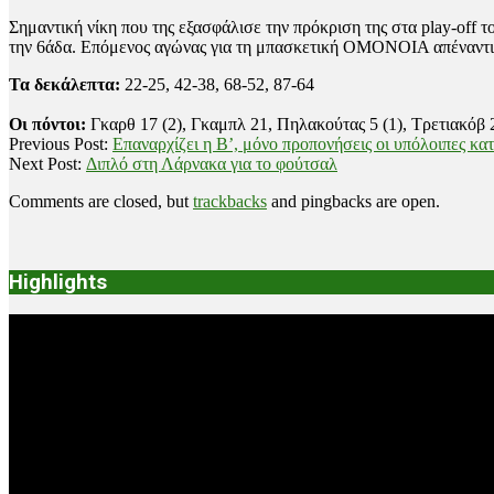
Σημαντική νίκη που της εξασφάλισε την πρόκριση της στα play-of
την 6άδα. Επόμενος αγώνας για τη μπασκετική ΟΜΟΝΟΙΑ απέναντι
Τα δεκάλεπτα:
22-25, 42-38, 68-52, 87-64
Οι πόντοι:
Γκαρθ 17 (2), Γκαμπλ 21, Πηλακούτας 5 (1), Τρετιακόβ 
2021-
Previous Post:
Επαναρχίζει η Β’, μόνο προπονήσεις οι υπόλοιπες κα
02-
Next Post:
Διπλό στη Λάρνακα για το φούτσαλ
03
Comments are closed, but
trackbacks
and pingbacks are open.
Highlights
Video
Player