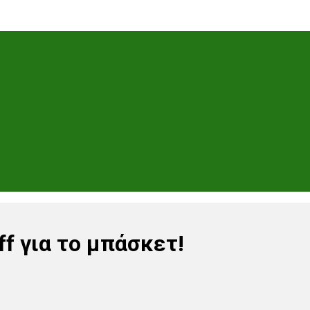
ff για το μπάσκετ!