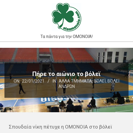
Skip
to
content
Τα πάντα για την ΟΜΟΝΟΙΑ!
Primary
Navigation
Menu
Πήρε το αιώνιο το βόλεϊ
ON:
22/01/2021
IN:
ΆΛΛΑ ΤΜΉΜΑΤΑ
,
ΒΌΛΕΪ
,
ΒΌΛΕΪ
ΑΝΔΡΏΝ
Σπουδαία νίκη πέτυχε η ΟΜΟΝΟΙΑ στο βόλεϊ