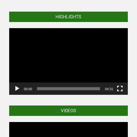
HIGHLIGHTS
Video
Player
00:00
04:31
VIDEOS
Video
Player