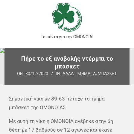
Skip
to
content
Τα πάντα για την ΟΜΟΝΟΙΑ!
Primary
Πήρε το εξ αναβολής ντέρμπι το
Navigation
μπάσκετ
Menu
ON:
30/12/2020
IN:
ΆΛΛΑ ΤΜΉΜΑΤΑ
,
ΜΠΆΣΚΕΤ
Σημαντική νίκη με 89-63 πέτυχε το τμήμα
μπάσκετ της ΟΜΟΝΟΙΑΣ.
Με αυτή τη νίκη η ΟΜΟΝΟΙΑ ανέβηκε στην 6η
θέση με 17 βαθμούς σε 12 αγώνες και έκανε