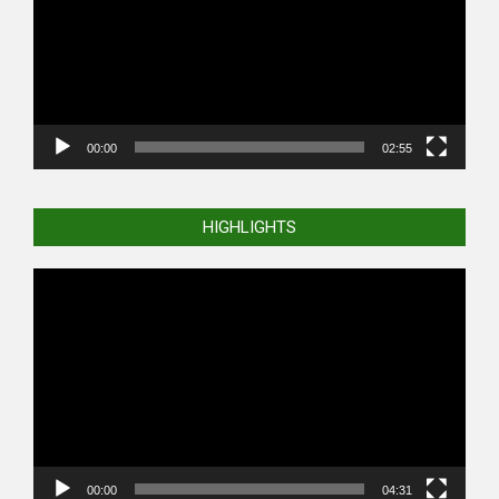
00:00
02:55
HIGHLIGHTS
Video
Player
00:00
04:31