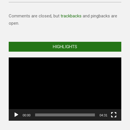
Comments are closed, but
trackbacks
and pingbacks are
open.
HIGHLIGHTS
Video
Player
00:00
04:31