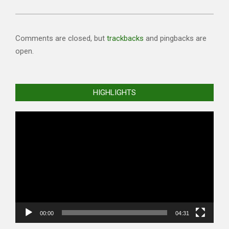
Comments are closed, but
trackbacks
and pingbacks are
open.
HIGHLIGHTS
Video
Player
00:00
04:31