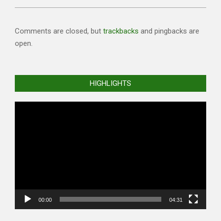
Comments are closed, but
trackbacks
and pingbacks are
open.
HIGHLIGHTS
Video
Player
00:00
04:31