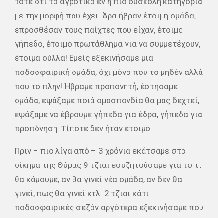
τότε ότι το αγροτικό εν η πιο δύσκολη κατηγορία
με την μορφή που έχει. Άρα ήβραν έτοιμη ομάδα,
επροσθέσαν τους παίχτες που είχαν, έτοιμο
γήπεδο, έτοιμο πρωτάθλημα για να συμμετέχουν,
έτοιμα ούλλα! Εμείς εξεκινήσαμε μια
ποδοσφαιρική ομάδα, όχι μόνο που το μηδέν αλλά
που το πλην! Ήβραμε προπονητή, έστησαμε
ομάδα, εψάξαμε ποιά ομοσπονδία θα μας δεχτεί,
εψάξαμε να έβρουμε γήπεδα για έδρα, γήπεδα για
προπόνηση. Τίποτε δεν ήταν έτοιμο.
Πριν – πιο λίγα από – 3 χρόνια εκάτσαμε στο
οίκημα της Θύρας 9 τζιαι εσυζητούσαμε για το τι
θα κάμουμε, αν θα γινεί νέα ομάδα, αν δεν θα
γινεί, πως θα γινεί κτλ. 2 τζιαι κάτι
ποδοσφαιρικές σεζόν αργότερα εξεκινήσαμε που