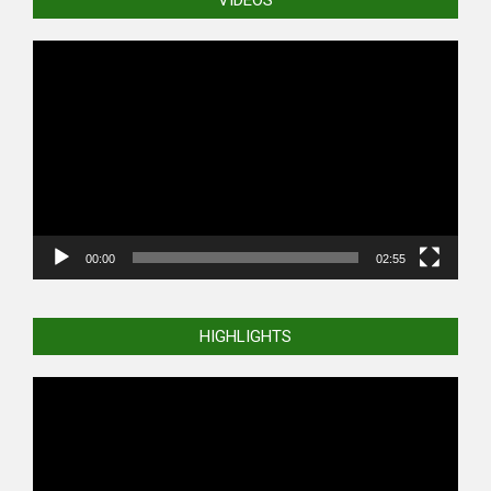
Video
Player
00:00
02:55
HIGHLIGHTS
Video
Player