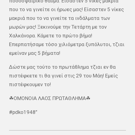
ποδοσφαιρικό θαύμα. Είσαστεν 5 νικές μακριά
που το να γινείτε οι ήρωες μας! Είσαστεν 5 νίκες
μακριά που το να γινείτε τα ινδάλματα των
μωρών μας! Ξεκινούμε την Τετάρτη με τον
Χαλκάνορα. Κάμετε το πρώτο βήμα!
Επερπατήσαμε τόσο χιλιόμετρα ξυπόλυτοι, τζιαι
εμείναν μας 5 βήματα!
Δώστε μας τούτο το πρωτάθλημα τζιαι εν θα
πιστέφκετε τι θα γινεί στις 29 του Μάη! Εμείς
πιστέφκουμεν το!
☘ΟΜΟΝΟΙΑ ΛΑΟΣ ΠΡΩΤΑΘΛΗΜΑ☘
#pdko1948”
2021-