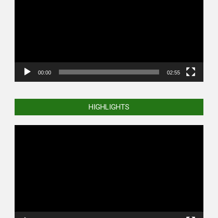
00:00
02:55
HIGHLIGHTS
Video
Player