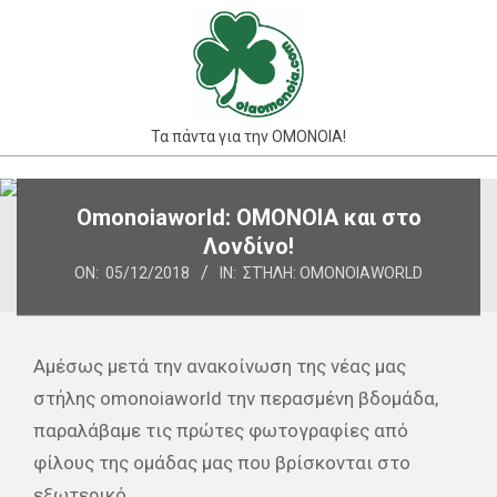
Skip
to
content
Τα πάντα για την ΟΜΟΝΟΙΑ!
Primary
Omonoiaworld: ΟΜΟΝΟΙΑ και στο
Navigation
Λονδίνο!
Menu
ON:
05/12/2018
IN:
ΣΤΉΛΗ: OMONOIAWORLD
Αμέσως μετά την ανακοίνωση της νέας μας
στήλης omonoiaworld την περασμένη βδομάδα,
παραλάβαμε τις πρώτες φωτογραφίες από
φίλους της ομάδας μας που βρίσκονται στο
εξωτερικό.