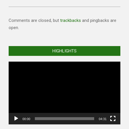
Comments are closed, but
trackbacks
and pingbacks are
open.
HIGHLIGHTS
Video
Player
00:00
04:31