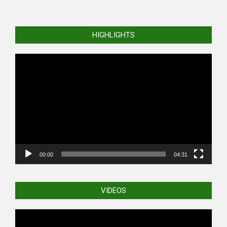
HIGHLIGHTS
Video
Player
00:00
04:31
VIDEOS
Video