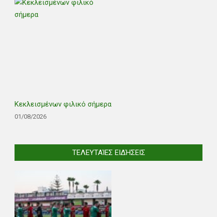
Κεκλεισμένων φιλικό σήμερα
01/08/2026
ΤΕΛΕΥΤΑΊΕΣ ΕΙΔΉΣΕΙΣ