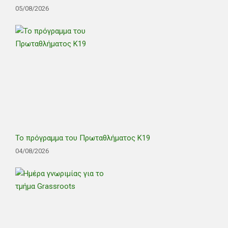
05/08/2026
Το πρόγραμμα του Πρωταθλήματος Κ19
04/08/2026