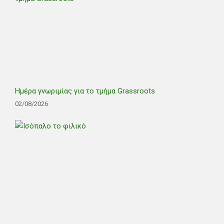
Ημέρα γνωριμίας για το τμήμα Grassroots
02/08/2026