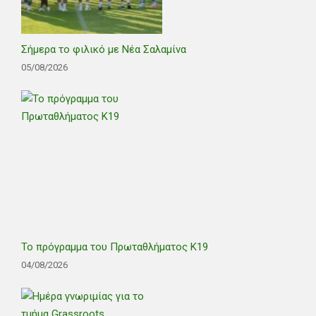
Σήμερα το φιλικό με Νέα Σαλαμίνα
05/08/2026
Το πρόγραμμα του Πρωταθλήματος Κ19
04/08/2026