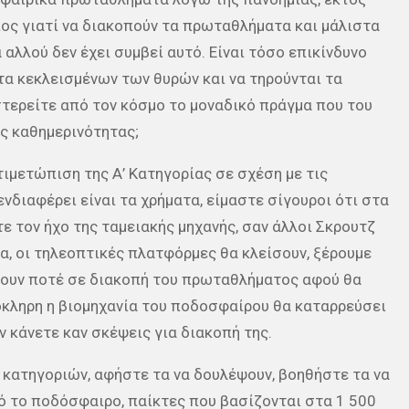
ιος γιατί να διακοπούν τα πρωταθλήματα και μάλιστα
αλλού δεν έχει συμβεί αυτό. Είναι τόσο επικίνδυνο
τα κεκλεισμένων των θυρών και να τηρούνται τα
στερείτε από τον κόσμο το μοναδικό πράγμα που του
ης καθημερινότητας;
τιμετώπιση της Α’ Κατηγορίας σε σχέση με τις
νδιαφέρει είναι τα χρήματα, είμαστε σίγουροι ότι στα
ε τον ήχο της ταμειακής μηχανής, σαν άλλοι Σκρουτζ
α, οι τηλεοπτικές πλατφόρμες θα κλείσουν, ξέρουμε
έσουν ποτέ σε διακοπή του πρωταθλήματος αφού θα
όκληρη η βιομηχανία του ποδοσφαίρου θα καταρρεύσει
ν κάνετε καν σκέψεις για διακοπή της.
κατηγοριών, αφήστε τα να δουλέψουν, βοηθήστε τα να
 το ποδόσφαιρο, παίκτες που βασίζονται στα 1 500