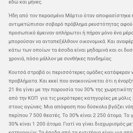
εδώ και μήνες.
Ήδη από τον περασμένο Μάρτιο όταν αποφασίστηκε 
αντιμετώπισαν σοβαρό πρόβλημα ρευστότητας αφού 
προσωπικό έμειναν απλήρωτοι ή πήραν μόνο ένα μέρο
μπορούσαν να ανταπεξέλθουν οικονομικά. Και αναφέρ
κάτω των οποίων τα έσοδα είναι μηδαμινά και οι δυ
χρονιά, πόσο μάλλον με συνθήκες πανδημίας.
Κουτσά στραβά οι περισσότερες ομάδες κατάφεραν ν
προβλήματα. Και εκεί που ανακοινώνεται ότι η έναρ
21 θα γίνει με την παρουσία του 30% της χωρητικότ
από την ΚΟΠ για τις μικρότερες κατηγορίες με μόλις
στους αγώνες. Μια απόφαση που δύσκολα βγάζει νόημ
περίπου 7 500 θεατές. Το 30% είναι 2 250 άτομα. Το
30% είναι 1 200 άτομα. Γιατί να γίνει διαχωρισμός μ
κατηγοριών; Τα έσοδα από τα εισιτήρια είναι μια απ