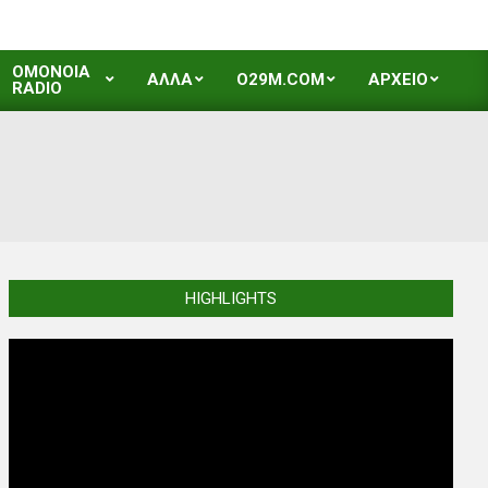
OMONOIA
ΑΛΛΑ
O29M.COM
ΑΡΧΕΙΟ
RADIO
HIGHLIGHTS
Video
Player