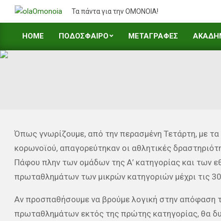
Skip
Τα πάντα για την ΟΜΟΝΟΙΑ!
to
content
HOME
ΠΟΔΟΣΦΑΙΡΟ
ΜΕΤΑΓΡΑΦΕΣ
ΑΚΑΔΗ
Primary
Navigation
Menu
Όπως γνωρίζουμε, από την περασμένη Τετάρτη, με τα 
κορωνοϊού, απαγορεύτηκαν οι αθλητικές δραστηριότη
Πάφου πλην των ομάδων της Α’ κατηγορίας και των ε
πρωταθλημάτων των μικρών κατηγοριών μέχρι τις 30
Αν προσπαθήσουμε να βρούμε λογική στην απόφαση τ
πρωταθλημάτων εκτός της πρώτης κατηγορίας, θα δυ