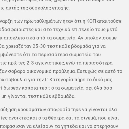
σω αυτής της δύσκολης εποχής;
 έναρξη των πρωταθλημάτων ήταν ότι η ΚΟΠ απαιτούσε
δοσφαιριστές και στο τεχνικό επιτελείο τους μετά
αι αποκλειστικά από τα σωματεία! Αν υπολογίσουμε
 θα χρειαζόταν 25-30 τεστ κάθε βδομάδα για να
αμβάνεστε ότι τα περισσότερα σωματεία του
 τις πρώτες 2-3 αγωνιστικές, ενώ τα περισσότερα
ιζαν σοβαρό οικονομικό πρόβλημα. Ευτυχώς σε αυτό το
ωτοβουλία για την Γ’ Κατηγορία πήρε το δικό μας
ί δωρεάν κάποια τεστ στα σωματεία, όχι όλα όσα
α μη γίνονται τεστ κάθε εβδομάδα.
η αύξηση κρουσμάτων αποφασίστηκε να γίνονται όλα
ες ανοικτές και στα θέατρα και τα σινεμά, που είναι
αποφάσισαν να κλείσουν τα γήπεδα και να στερήσουν