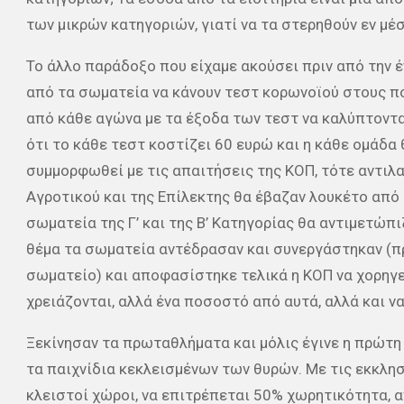
των μικρών κατηγοριών, γιατί να τα στερηθούν εν μέ
Το άλλο παράδοξο που είχαμε ακούσει πριν από την
από τα σωματεία να κάνουν τεστ κορωνοϊού στους πο
από κάθε αγώνα με τα έξοδα των τεστ να καλύπτοντ
ότι το κάθε τεστ κοστίζει 60 ευρώ και η κάθε ομάδα
συμμορφωθεί με τις απαιτήσεις της ΚΟΠ, τότε αντιλ
Αγροτικού και της Επίλεκτης θα έβαζαν λουκέτο από
σωματεία της Γ’ και της Β’ Κατηγορίας θα αντιμετώπ
θέμα τα σωματεία αντέδρασαν και συνεργάστηκαν (πρ
σωματείο) και αποφασίστηκε τελικά η ΚΟΠ να χορηγε
χρειάζονται, αλλά ένα ποσοστό από αυτά, αλλά και ν
Ξεκίνησαν τα πρωταθλήματα και μόλις έγινε η πρώτ
τα παιχνίδια κεκλεισμένων των θυρών. Με τις εκκλησί
κλειστοί χώροι, να επιτρέπεται 50% χωρητικότητα, 