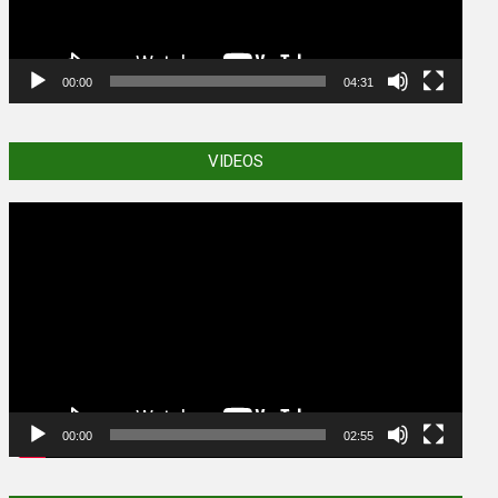
00:00
04:31
VIDEOS
Video
Player
00:00
02:55