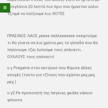
τσογλάνια 20 λεπτά πιο πριν που ήμασταν ούλοι
τζιαμέ να παίξουμε λιο; ΚΟΤΕΣ
ΠΡΑΣΙΝΟΣ ΛΑΟΣ ρεεεε πελλεεεεεεε σκεφτούμε
τι θα γίνετε σε λια χρόνια μες τα γήπεδα που θα
πηαίνουμε τζαι λυπούμε τους απέναντι…
ΟΥΛΛΟΥΣ τους απέναντι!
υ.γ Pregame στον κεντρικό που θύμισε άλλες
εποχές (τούτο για τζίνους που εχάσαν μεχ μεχ
μεχ )
υ.γ2 Ρε προπονητή της πέγειας φκάλε νάκκον
φάουσα