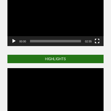
Player
00:00
02:55
HIGHLIGHTS
Video
Player