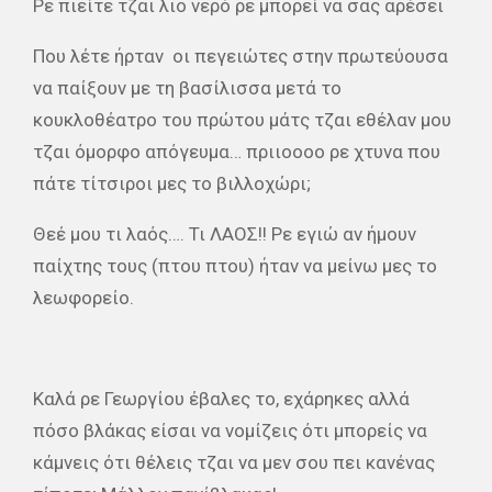
Ρε πιείτε τζαι λιο νερό ρε μπορεί να σας αρέσει
Που λέτε ήρταν
οι πεγειώτες στην πρωτεύουσα
να παίξουν με τη βασίλισσα μετά το
κουκλοθέατρο του πρώτου μάτς τζαι εθέλαν μου
τζαι όμορφο απόγευμα… πριιοοοο ρε χτυνα που
πάτε τίτσιροι μες το βιλλοχώρι;
Θεέ μου τι λαός…. Τι ΛΑΟΣ!! Ρε εγιώ αν ήμουν
παίχτης τους (πτου πτου) ήταν να μείνω μες το
λεωφορείο.
Καλά ρε Γεωργίου έβαλες το, εχάρηκες αλλά
πόσο βλάκας είσαι να νομίζεις ότι μπορείς να
κάμνεις ότι θέλεις τζαι να μεν σου πει κανένας