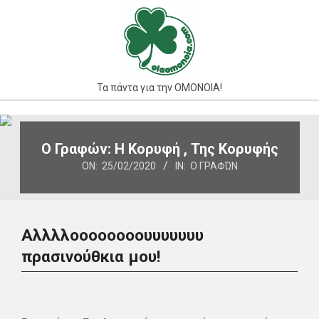
Skip
to
content
Τα πάντα για την ΟΜΟΝΟΙΑ!
Primary
Navigation
Ο Γραφών: Η Κορυφή , Της Κορυφής
Menu
ON:
25/02/2020
IN:
Ο ΓΡΑΦΏΝ
Αλλλλοοοοοοοουυυυυυυ
πρασινούθκια μου!