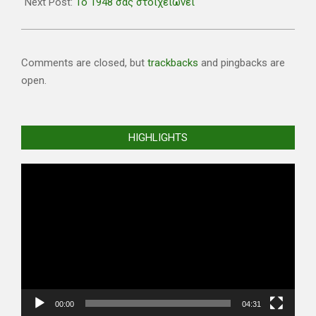
Next Post:
Το 1948 σας στοιχειώνει
Comments are closed, but
trackbacks
and pingbacks are
open.
HIGHLIGHTS
Video
Player
00:00
04:31