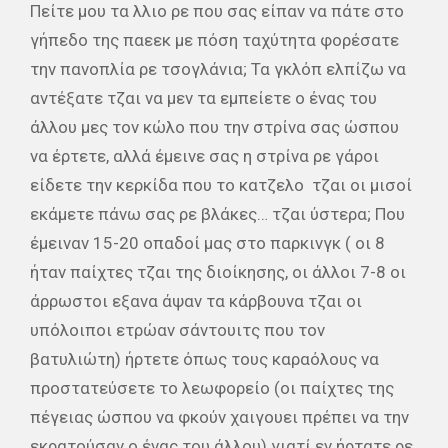
Πείτε μου τα λλιο ρε που σας είπαν να πάτε στο
γήπεδο της παεεκ με πόση ταχύτητα φορέσατε
την πανοπλία ρε τσογλάνια; Τα γκλόπ ελπίζω να
αντέξατε τζαι να μεν τα εμπείετε ο ένας του
άλλου μες τον κώλο που την στρίνα σας ώσπου
να έρτετε, αλλά έμεινε σας η στρίνα ρε γάροι
είδετε την κερκίδα που το κατζελο
τζαι οι μισοί
εκάμετε πάνω σας ρε βλάκες… τζαι ύστερα; Που
έμειναν 15-20 οπαδοί μας στο παρκινγκ ( οι 8
ήταν παίχτες τζαι της διοίκησης, οι άλλοι 7-8 οι
άρρωστοι εξανα άψαν τα κάρβουνα τζαι οι
υπόλοιποι ετρώαν σάντουιτς που τον
βατυλιώτη) ήρτετε όπως τους καραόλους να
προστατεύσετε το λεωφορείο (οι παίχτες της
πέγειας ώσπου να φκούν χαιγουει πρέπει να την
εκρατούσαν ο ένας του άλλου) γιατί εν ήρτατε ρε