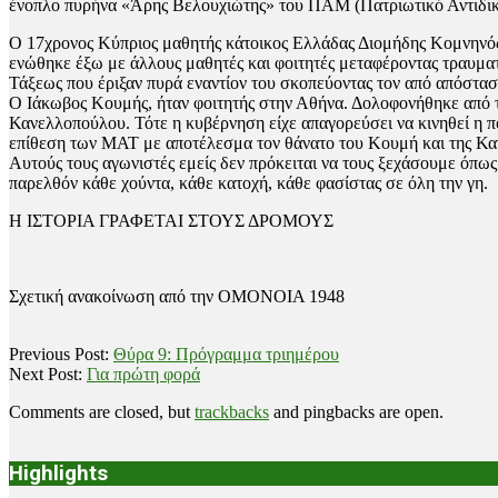
ένοπλο πυρήνα «Άρης Βελουχιώτης» του ΠΑΜ (Πατριωτικό Αντιδικτ
Ο 17χρονος Κύπριος μαθητής κάτοικος Ελλάδας Διομήδης Κομνηνός 
ενώθηκε έξω με άλλους μαθητές και φοιτητές μεταφέροντας τραυματ
Τάξεως που έριξαν πυρά εναντίον του σκοπεύοντας τον από απόστα
Ο Ιάκωβος Κουμής, ήταν φοιτητής στην Αθήνα. Δολοφονήθηκε από τα
Κανελλοπούλου. Τότε η κυβέρνηση είχε απαγορεύσει να κινηθεί η 
επίθεση των ΜΑΤ με αποτέλεσμα τον θάνατο του Κουμή και της Κ
Αυτούς τους αγωνιστές εμείς δεν πρόκειται να τους ξεχάσουμε όπως
παρελθόν κάθε χούντα, κάθε κατοχή, κάθε φασίστας σε όλη την γη.
Η ΙΣΤΟΡΙΑ ΓΡΑΦΕΤΑΙ ΣΤΟΥΣ ΔΡΟΜΟΥΣ
Σχετική ανακοίνωση από την ΟΜΟΝΟΙΑ 1948
2018-
Previous Post:
Θύρα 9: Πρόγραμμα τριημέρου
11-
Next Post:
Για πρώτη φορά
16
Comments are closed, but
trackbacks
and pingbacks are open.
Highlights