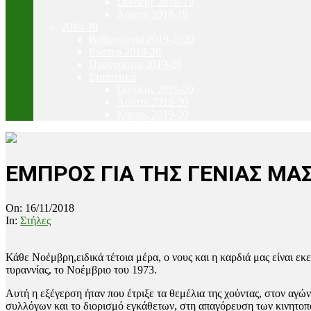
Σκόρερς 2018-19
Ασιστς 2018-19
2019-20
Βαθμολογία 2019-2020
Ρόστερ 2019-20
Πρόγραμμα 2019-20
Στατιστικά
Σκόρερς 2019-20
Ασίστς 2019-20
Κάρτες 2019-20
ΕΜΠΡΟΣ ΓΙΑ ΤΗΣ ΓΕΝΙΑΣ ΜΑ
On:
16/11/2018
In:
Στήλες
Κάθε Νοέμβρη,ειδικά τέτοια μέρα, ο νους και η καρδιά μας είναι εκ
τυραννίας, το Νοέμβριο του 1973.
Αυτή η εξέγερση ήταν που έτριξε τα θεμέλια της χούντας, στον αγών
συλλόγων και το διορισμό εγκάθετων, στη απαγόρευση των κινητοπ