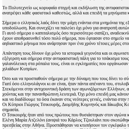
Το Πολυτεχνείο ως κορυφαία στιγμή και εκδήλωση της αντιφασιστικής
ανατρέψει κάθε φασιστικό καθεστώς, αλλά και επειδή τα μηνύματα κα
Σήμερα ο ελληνικός λαός δίνει την μάχη ενάντια στα μνημόνια της ε
υποδούλωση. Και συνεχίζει να παλεύει όχι μόνο για ανατροπή αυτών
Γι αυτό σήμερα ο καπιταλισμός όσο περισσότερο σαπίζει, αναδεικνύ
έχουν αποθρασυνθεί τόσο πολύ σήμερα, που έφτασαν στο σημείο να 
αηδιαστικό μήνυμα που ανάρτησαν πριν ένα χρόνο τέτοιες μέρες στ
Απάντηση τους δίνουν όχι μόνο τα ιστορικά γεγονότα και οι αγωνιστ
εξέγερση και σήμερα στην αντιφασιστική πάλη για το τσάκισμα τους.
γαλανόλευκη στα ρόπαλα τους, είναι οι εγκληματίες που οργάνωσαν
χιλιάδων Κυπρίων.
Όσο και να προσπαθούν σήμερα με την δύναμη που τους δίνει το σύ
Γιατί όσο ελληνολάγνοι κι αν είναι, ήταν πάντα απέναντι του, στυλο
Στεκόμενοι στην αντιχουντική δράση των αγωνιζόμενων Ελλήνων, αξ
χούντας και την πανανθρώπινη λευτεριά. Όχι μόνο επειδή μας κάνουν
και να διαδίδουμε τα όσα έκαναν στις νεότερες γενιές, ενάντια στη
Οι Κύπριοι Γιώργος Τσικουρής, Διομήδης Κομνηνός και Ιάκωβος Κου
σημασία.
Ο Τσικουρής ήταν από τους πρώτους που θυσιάστηκαν στον αγώνα κα
Ελένη Μαρία Ατζελόνι (ανιψιά του Κάρλος Τζουλιάνι που σκοτώθηκ
πρεσβείας στην Αθήνα. Προσπάθησαν να κτυπήσουν τον εγκέφαλο της