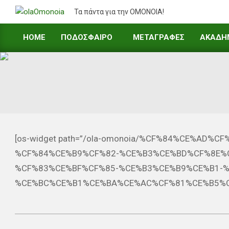
Skip
Τα πάντα για την ΟΜΟΝΟΙΑ!
to
content
HOME
ΠΟΔΟΣΦΑΙΡΟ
ΜΕΤΑΓΡΑΦΕΣ
ΑΚΑΔΗ
Primary
Navigation
Menu
[os-widget path=”/ola-omonoia/%CF%84%CE%AD
%CF%84%CE%B9%CF%82-%CE%B3%CE%BD%CF%8E%
%CF%83%CE%BF%CF%85-%CE%B3%CE%B9%CE%B1-%
%CE%BC%CE%B1%CE%BA%CE%AC%CF%81%CE%B5%C
2021-