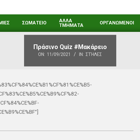
ΑΛΛΑ
ΜΙΕΣ
ΣΩΜΑΤΕΙΟ
ΟΡΓΑΝΩΜΕΝΟΙ
ΤΜΗΜΑΤΑ
Πράσινο Quiz #Μακάρειο
ON:
11/09/2021
IN:
ΣΤΉΛΕΣ
%CF%83%CF%84%CE%B1%CF%81%CE%B5-
CF%83%CE%B5%CE%B9%CF%82-
CF%84%CE%BF-
E%B9%CE%BF”]