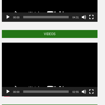
00:00
04:31
VIDEOS
Video
Player
00:00
02:55