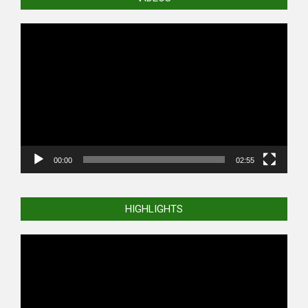
Video
Player
00:00
02:55
HIGHLIGHTS
Video
Player