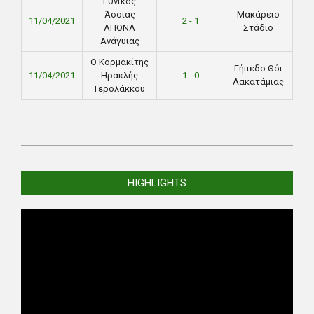
Εθνικός
Άσσιας
Μακάρειο
11/04/2021
2 - 1
ΑΠΟΝΑ
Στάδιο
Ανάγυιας
Ο Κορμακίτης
Γήπεδο Θόι
11/04/2021
Ηρακλής
1 - 0
Λακατάμιας
Γερολάκκου
2021-
04-
HIGHLIGHTS
08
Video
Player