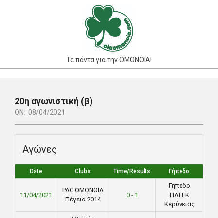
Skip
to
content
Τα πάντα για την ΟΜΟΝΟΙΑ!
Primary
Navigation
20η αγωνιστική (β)
Menu
ON:
08/04/2021
Αγώνες
Date
Clubs
Time/Results
Γήπεδο
Γηπεδο
PAC ΟΜΟΝΟΙΑ
11/04/2021
0 - 1
ΠΑΕΕΚ
Πέγεια 2014
Κερύνειας