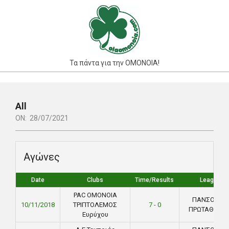
Skip
to
content
Τα πάντα για την ΟΜΟΝΟΙΑ!
Primary
Navigation
All
Menu
ON:
28/07/2021
Αγώνες
Date
Clubs
Time/Results
League
PAC ΟΜΟΝΟΙΑ
ΠΑΝΣΟΛΕΙΟ
10/11/2018
ΤΡΙΠΤΟΛΕΜΟΣ
7 - 0
ΠΡΩΤΑΘΛΗΜ
Ευρύχου