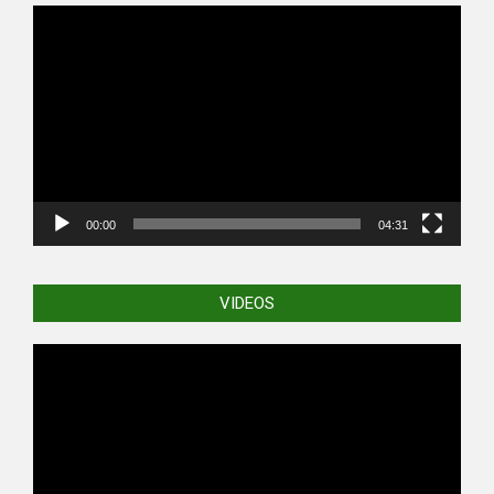
Video
Player
00:00
04:31
VIDEOS
Video
Player