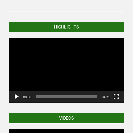
2021-
07-
HIGHLIGHTS
28
Video
Player
00:00
04:31
VIDEOS
Video