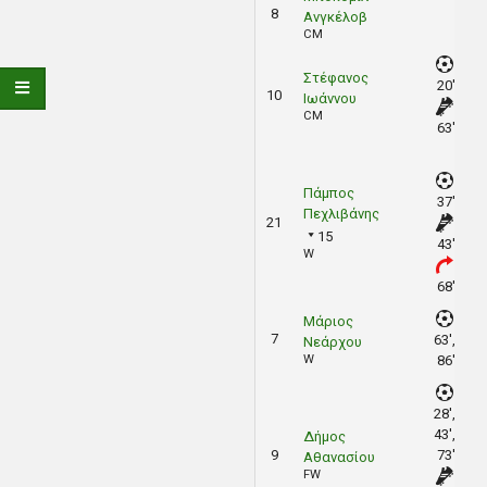
8
Ανγκέλοβ
CM
Στέφανος
20'
10
Ιωάννου
CM
63'
Πάμπος
37'
Πεχλιβάνης
21
15
43'
W
68'
Μάριος
7
63',
Νεάρχου
W
86'
28',
43',
Δήμος
9
73'
Αθανασίου
FW