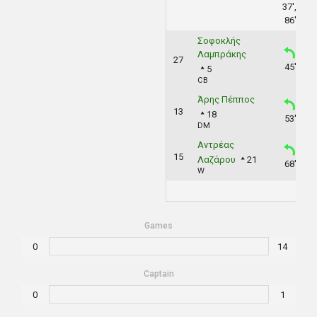
37',
86'
Σοφοκλής
Λαμπράκης
27
45'
5
CB
Άρης Πέππος
13
18
53'
DM
Αντρέας
15
Λαζάρου
21
68'
W
Games
0
14
Captain
0
1