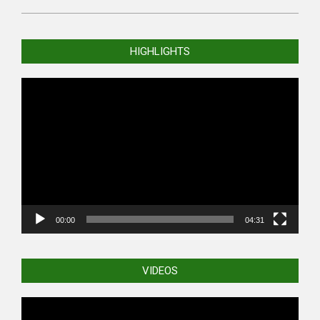
2018-
11-
HIGHLIGHTS
18
Video
Player
00:00
04:31
VIDEOS
Video