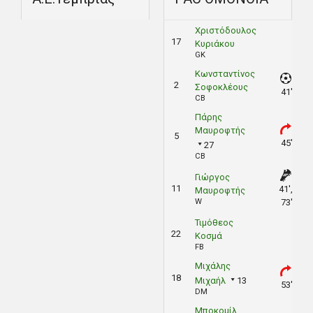
Χριστόδουλος
17
Κυριάκου
GK
Κωνσταντίνος
2
Σοφοκλέους
41'
CB
Πάρης
Μαυροφτής
5
45'
27
CB
Γιώργος
11
41',
Μαυροφτής
W
73'
Τιμόθεος
22
Κοσμά
FB
Μιχάλης
18
Μιχαήλ
13
53'
DM
Μποκομίλ