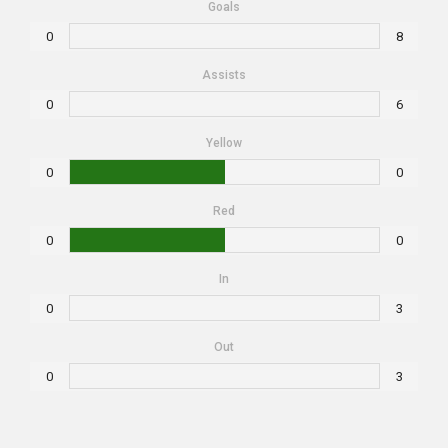
Goals
0
8
Assists
0
6
Yellow
0
0
Red
0
0
In
0
3
Out
0
3