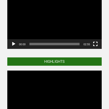
Player
00:00
02:55
HIGHLIGHTS
Video
Player